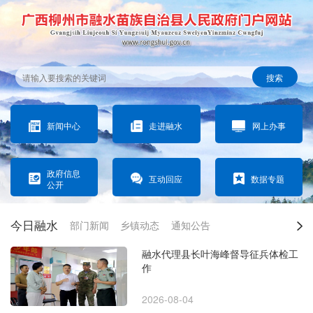
搜索
新闻中心
走进融水
网上办事
政府信息
互动回应
数据专题
公开
今日融水
部门新闻
乡镇动态
通知公告
融水代理县长叶海峰督导征兵体检工
作
2026-08-04