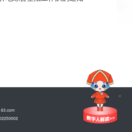
0
×
3.com
250002