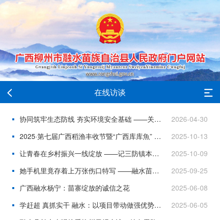
在线访谈
协同筑牢生态防线 夯实环境安全基础 ——关注我市推动涉重金属环境安全风险隐患排查整治工作进展
2026-04-30
2025·第七届广西稻渔丰收节暨“广西库库魚” 区域公用品牌发布活动访谈
2025-10-13
让青春在乡村振兴一线绽放 ——记三防镇本洞村驻村第一书记谭韦铜
2025-10-09
她手机里竟存着上万张伤口特写 ——融水苗族自治县人民医院护士唐湘婷的成长印记学员
2025-09-25
广西融水杨宁：苗寨绽放的诚信之花
2025-06-08
学赶超 真抓实干 融水：以项目带动做强优势产业 聚力一二三产融合发展
2025-06-05