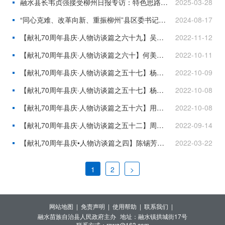
融水县长韦贞强接受柳州日报专访：特色思路为笔 绘就工业新篇
2025-03-28
“同心克难、改革向新、重振柳州”县区委书记系列访谈｜融水：凝心聚力担使命 勇毅笃行谱新篇
2024-08-17
【献礼70周年县庆·人物访谈篇之六十九】吴必强：发挥余热守初心 助力乡村振兴
2022-11-12
【献礼70周年县庆·人物访谈篇之六十】何美媛：外来的好媳妇 村里的好支书
2022-10-11
【献礼70周年县庆·人物访谈篇之五十七】杨文确：从“全不会”到“样样通”
2022-10-09
【献礼70周年县庆·人物访谈篇之五十七】杨文确：从“全不会”到“样样通”
2022-10-08
【献礼70周年县庆·人物访谈篇之五十六】用最美好的青春镌刻“苗山之恋”——记安陲乡江门村党总支部书记、村委会主任杨宁
2022-10-08
【献礼70周年县庆·人物访谈篇之五十二】周义才：微光点燃梦想 忠诚守护平安
2022-09-14
【献礼70周年县庆•人物访谈篇之四】陈锡芳：多角度多岗位 见证融水大发展
2022-03-22
1
2
>
网站地图 |
免责声明 |
使用帮助 |
联系我们 |
融水苗族自治县人民政府主办
地址：融水镇拱城街17号
联系方式：rswg@163.com