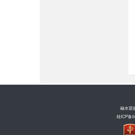
融水苗
桂ICP备0