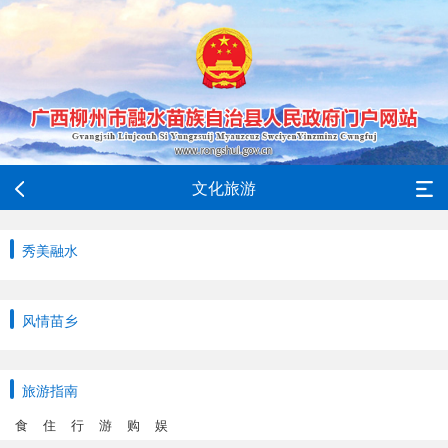
文化旅游
秀美融水
风情苗乡
旅游指南
食
住
行
游
购
娱