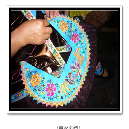
（苗家刺绣）