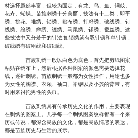
材选择虽然丰富，但较为固定，有龙、鸟、鱼、铜鼓、
花卉、蝴蝶。苗族刺绣十分美丽，技法有十二类，即平
绣、挑花、堆绣、锁绣、贴布绣、打籽绣、破线绣、钉
线绣、绉绣、辫绣、缠绣、马尾绣、锡绣、蚕丝绣。这
些技法中又分若干的针法
,
如锁绣就有双针锁和单针锁，
破线绣有破粗线和破细线。
苗族刺绣一般以白色为底色，首先把剪纸图案
粘贴在绣布上，然后根据各种图案的颜色需要选择花
线，逐针刺绣。苗族刺绣一般都为女性操作，用途也多
为女性的胸襟、衣领、袖口、裙缀以及小孩的背带，有
时用来衬托男性的头巾。
苗族刺绣具有传承历史文化的作用，主要表现
在刺绣的图案上。几乎每一个刺绣图案纹样都有一个来
历或传说，都深含民族的文化，都是民族情感的表达，
都是苗族历史与生活的展示。