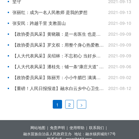
坚守
2021-09-13
张丽红：成为一名人民教师 是我的梦想
2021-09-13
张安民：跨越千里 支教苗山
2021-09-10
【政协委员风采】黄晓颖：是一名医生 也是一名战士
2021-09-09
【政协委员风采】罗文权：用整个身心热爱教育事业
2021-09-09
【人大代表风采】吴绍林：不忘初心 当好乡村振兴路上的电商带头人
2021-09-09
【人大代表风采】潘桂先：铺一条“康庄大道” 造一座“金山银山”
2021-09-06
【政协委员风采】陈丽芳：小小牛腊巴 满满家乡情
2021-09-02
【重磅！人民日报报道】融水白云乡中心卫生院副院长梁驹——做群众健康的守护者
2021-08-12
1
2
>
网站地图 |
免责声明 |
使用帮助 |
联系我们 |
融水苗族自治县人民政府主办
地址：融水镇拱城街17号
联系方式：rswg@163.com