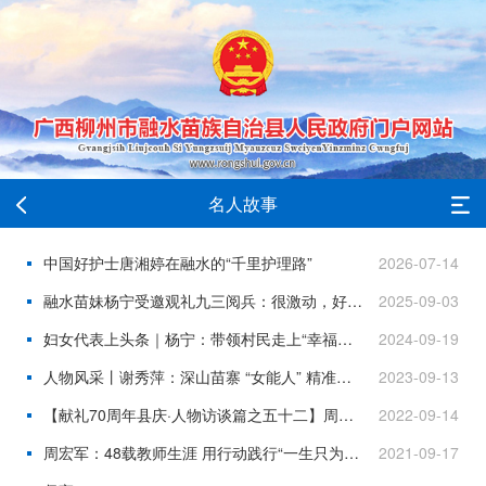
名人故事
中国好护士唐湘婷在融水的“千里护理路”
2026-07-14
融水苗妹杨宁受邀观礼九三阅兵：很激动，好好干！
2025-09-03
妇女代表上头条｜杨宁：带领村民走上“幸福路”的大苗山好女儿
2024-09-19
人物风采丨谢秀萍：深山苗寨 “女能人” 精准种粮助振兴
2023-09-13
【献礼70周年县庆·人物访谈篇之五十二】周义才：微光点燃梦想 忠诚守护平安
2022-09-14
周宏军：48载教师生涯 用行动践行“一生只为一件事”
2021-09-17