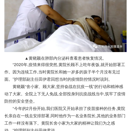
▲黄晓颖在肺部内分泌科查看患者恢复情况。
“2020年,疫情来得很突然,黄院长顾不上吃年夜饭,就开始部署工
作。因为连续工作,当时黄院长和她一岁多的孩子半个月没有见过
面。”护理部副主任田伊君回想当时的疫情防控情况时说到。
黄晓颖“舍小家、顾大家,坚持奋战在抗疫一线”的行动和精神感
动了大家。全院上下无人免战,全部投身到抗疫战线当中,筑牢了疫情
防控的安全堡垒。
“今年的2月份开始,我们医院又开始承担了疫苗接种的任务,黄院
长亲自在一线去安排部署,同时他作为一名业务院长,其他的业务部门
工作一样没有落下。黄院长舍小家为大家的精神让我们为之感
动。”护理部副主任田伊君说。