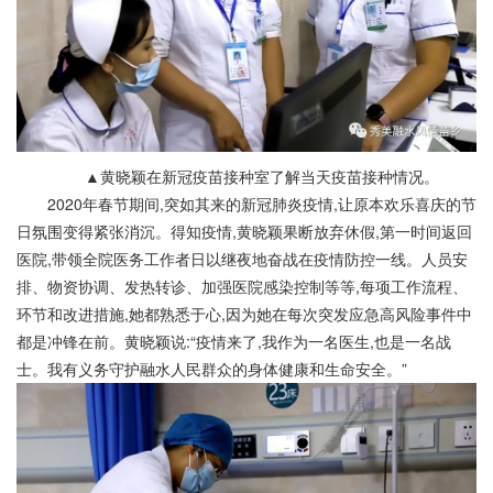
▲黄晓颖在新冠疫苗接种室了解当天疫苗接种情况。
2020年春节期间,突如其来的新冠肺炎疫情,让原本欢乐喜庆的节
日氛围变得紧张消沉。得知疫情,黄晓颖果断放弃休假,第一时间返回
医院,带领全院医务工作者日以继夜地奋战在疫情防控一线。人员安
排、物资协调、发热转诊、加强医院感染控制等等,每项工作流程、
环节和改进措施,她都熟悉于心,因为她在每次突发应急高风险事件中
都是冲锋在前。黄晓颖说:“疫情来了,我作为一名医生,也是一名战
士。我有义务守护融水人民群众的身体健康和生命安全。”