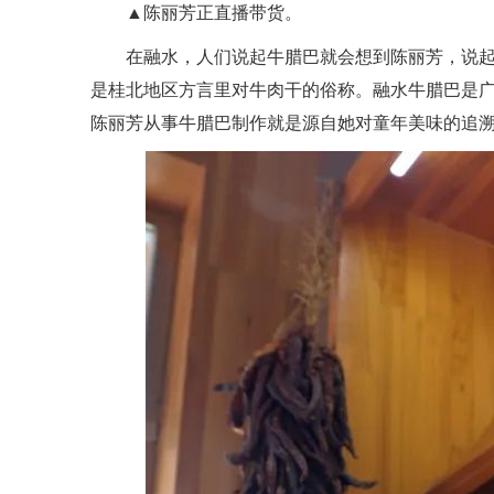
▲陈丽芳正直播带货。
在融水，人们说起牛腊巴就会想到陈丽芳，说
是桂北地区方言里对牛肉干的俗称。融水牛腊巴是广
陈丽芳从事牛腊巴制作就是源自她对童年美味的追