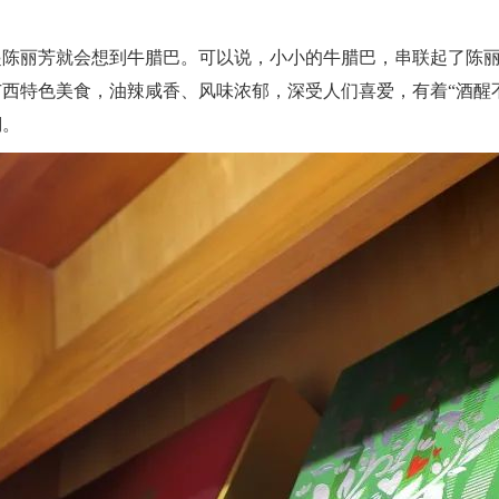
起陈丽芳就会想到牛腊巴。可以说，小小的牛腊巴，串联起了陈
西特色美食，油辣咸香、风味浓郁，深受人们喜爱，有着“酒醒
溯。