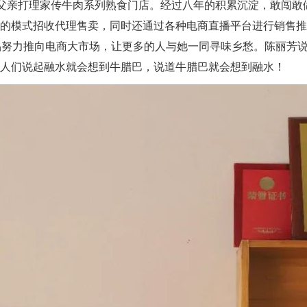
父亲打理家传牛肉系列熟食门店。经过八年的积累沉淀，敢闯敢做
商的模式招收代理售卖，同时还通过各种电商直播平台进行销售
品努力推向电商大市场，让更多的人与她一同寻味乡愁。陈丽芳
后人们说起融水就会想到牛腊巴，说道牛腊巴就会想到融水！