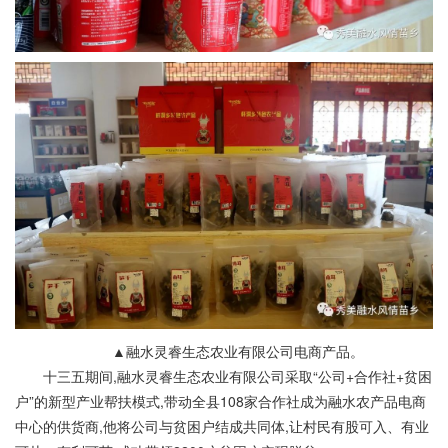
▲融水灵睿生态农业有限公司电商产品。
十三五期间,融水灵睿生态农业有限公司采取“公司+合作社+贫困
户”的新型产业帮扶模式,带动全县108家合作社成为融水农产品电商
中心的供货商,他将公司与贫困户结成共同体,让村民有股可入、有业