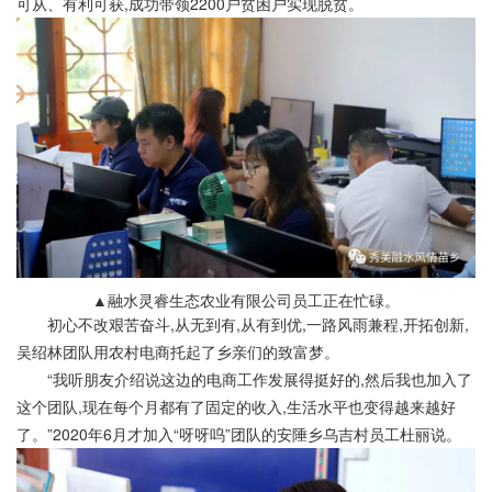
可从、有利可获,成功带领2200户贫困户实现脱贫。
▲融水灵睿生态农业有限公司员工正在忙碌。
初心不改艰苦奋斗,从无到有,从有到优,一路风雨兼程,开拓创新,
吴绍林团队用农村电商托起了乡亲们的致富梦。
“我听朋友介绍说这边的电商工作发展得挺好的,然后我也加入了
这个团队,现在每个月都有了固定的收入,生活水平也变得越来越好
了。”2020年6月才加入“呀呀呜”团队的安陲乡乌吉村员工杜丽说。