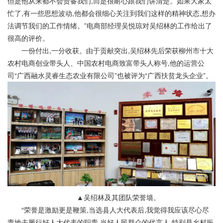
但是他从来都不会责备我们,而是很耐心跟我们讲清楚。如果大家太
忙了,有一些思想波动,他都会很细心关注到我们这样的精神状态,想办
法调节我们的工作情绪。”电商部经理吴悦琼对吴绍林的工作给出了
很高的评价。
一份付出,一分收获。由于贡献突出,吴绍林先后荣获柳州市十大
农村电商创业带头人、中国农村电商致富带头人称号,他的运营公
司“广西融水灵睿生态农业有限公司”也被评为“广西扶贫龙头企业”。
▲吴绍林及其团队荣誉墙。
“荣誉是激励更是鞭策,当选县人大代表后,我觉得我应该尽心尽
责地去履行好人大代表的职责,当好人民群众的代言人,特别是乡村振