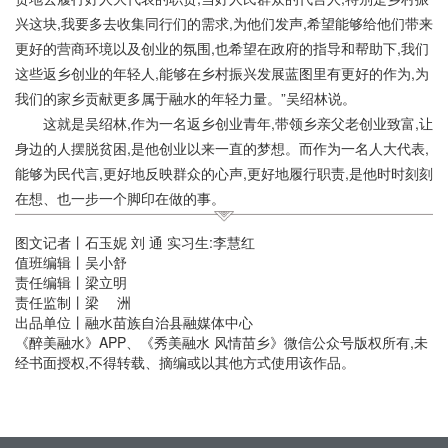
兴这块,我要多去收集同行们的需求,为他们发声,希望能够给他们带来
更好的营商环境以及创业的氛围,也希望在政府的指导和帮助下,我们
这些返乡创业的年轻人,能够在乡村振兴发展蓝图里有更好的作为,为
我们的家乡贡献更多属于融水的年轻力量。”吴绍林说。
这就是吴绍林,作为一名返乡创业青年,带领乡亲父老创业致富,让
身边的人摆脱贫困,是他创业以来一直的梦想。而作为一名人大代表,
能够为民代言,更好地反映群众的心声,更好地履行职责,是他时时刻刻
在想、也一步一个脚印在做的事。
图文记者丨石玉妮 刘 通 实习生:李慧红
值班编辑丨吴小舒
责任编辑丨梁立明
责任监制丨梁 洲
出品单位丨融水苗族自治县融媒体中心
《醉美融水》APP、《秀美融水 风情苗乡》微信公众号版权所有,未
经书面授权,不得转载、摘编或以其他方式使用该作品。