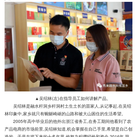
▲吴绍林(左)在指导员工如何讲解产品。
吴绍林是融水杆洞乡杆洞村土生土长的苗家人,从记事起,在吴绍
林印象中,家乡就只有蜿蜒崎岖的山路和被大山困住的生活希望。
2005年高中毕业后的他外出浙江省务工,在务工期间他看到了农
产品电商的市场前景,吴绍林知道,机会掌握在自己手里,希望是自己创
造的。于是在接下来的十多年里,他努力积攒经验和资金,2016年,辞