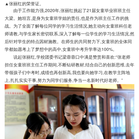
▲张丽红的荣誉证。
由于工作能力强,2020年,张丽红挑起了21届女童毕业班班主任
大梁。她坦言,是身为女童班学姐的责任,也是作为班主任工作的挑
战。为了全面了解每位同学的学习生活情况,她主动向女童班科任老
师请教,与学生家长密切联系,深入了解每一位学生的学习生活情况,然
后针对学生的特点因材施教。在师生的共同努力下,女童班的全体同
学都如愿考上了梦想中的高中,女童班中考升学率达100%。
说起张丽红,学校团委书记梁蓉蓉口中满是赞赏和喜欢:“张老师
担任女童班班主任工作期间,不断钻研教材,结合自己的创新思维,去年
带领孩子们中考时,成绩也再创新高,我也要向她学习,在教学主阵地
上,扎扎实实干事,努力为同学们服务,争当一名新时代好老师。”