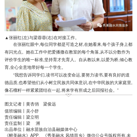
▲张丽红(左)与梁蓉蓉(右)在对接工作。
在张丽红眼中,每位同学都是可造之材,在她看来,每个孩子身上都
有闪光点。她在工作中把爱播撒在教室的每个角落,从不以分数作为
评价学生的唯一标准,坚持育才先育人。自从教以来,以爱为桥,倾心教
育,全心全意地带好每一个学生。
“我想告诉同学们,读书可以改变命运,要努力读书,要有良好的道
德品质,也希望他们从小树立民族共同体意识,在中华民族的大家庭里,
像石榴籽一样紧紧团结在一起,将来学有所成之后回报社会。”
图文记者丨黄杏俏 梁俊远
值班编辑丨吴小舒
责任编辑丨梁立明
责任监制丨梁 洲
出品单位丨融水苗族自治县融媒体中心
《醉美融水》APP、《秀美融水 风情苗乡》微信公众号版权所有,未