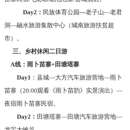
Day2
：
民族体育公园
—
老子山—老君
洞—
融水旅游集散
中心（城南旅游扶贫超
市）。
三、乡村休闲二日游
A
线：雨卜苗寨
+
田塘瑶寨
Day1
：
县城
—
大方汽车旅游营地—
雨卜
苗寨
（
20:00
观看
《雨卜苗韵》
实景
演出
）
—
夜宿雨卜苗寨
民宿
。
Day2
：
田塘瑶寨—
田塘汽车旅游营地—
龙宝大峡谷。