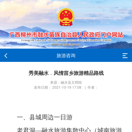
旅游咨询
秀美融水﹒风情苗乡旅游精品路线
来源：融水县文档组
发布日期： 2021-10-19 17:08 | 作者：
一、县城周边一日游
老君洞—
融水旅游集散
中心
（
城南旅游