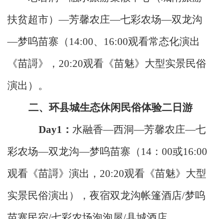
扶贫超市）—芳馨农庄—七彩农场—双龙沟
—梦呜苗寨（
14:00
、
16:00
观看常态化演出
《苗謌》
，
20:20
观看《苗魅》大型实景民俗
演出
）
。
二、环县城生态休闲民俗体验二日游
Day1
：
水融香
—
西洞
—芳馨农庄—七
彩农场
—
双龙沟—梦呜苗寨（
14
：
00
或
16:00
观看《苗謌》演出
，
20:20
观看《苗魅》大型
实景民俗演出
）
，夜宿双龙沟帐篷酒店
/
梦呜
苗寨民宿
/
七彩农场泡泡屋
/
县城酒店。