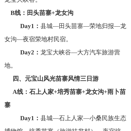
B
线：田头苗寨
+
龙女沟
Day1
：
县城
—田头苗寨
—
荣地归报—龙
女沟—夜宿
荣地村民宿
。
Day2
：
龙宝大峡谷—
大方汽车旅游营
地
。
四、元宝山风光苗寨风情三日游
A
线：石上人家
+
培秀苗寨
+
龙女沟
+
雨卜苗
寨
Day1
：
县城—石上人家—小桑民族生态