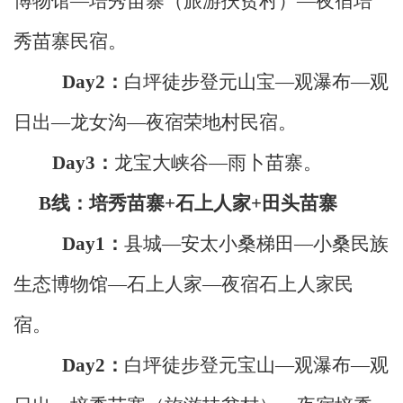
博物馆—培秀苗寨（旅游扶贫村）—夜宿培
秀苗寨
民宿
。
Day2
：
白坪徒步登元山宝—观瀑布—观
日出—龙女沟
—
夜宿
荣地村民宿
。
Day3
：
龙宝大峡谷—雨卜苗寨。
B
线：培秀苗寨
+
石上人家
+
田头苗寨
Day1
：
县城—安太小桑梯田—小桑民族
生态博物馆—石上人家—夜宿石上人家
民
宿
。
Day2
：
白坪徒步登元宝山—观瀑布—观