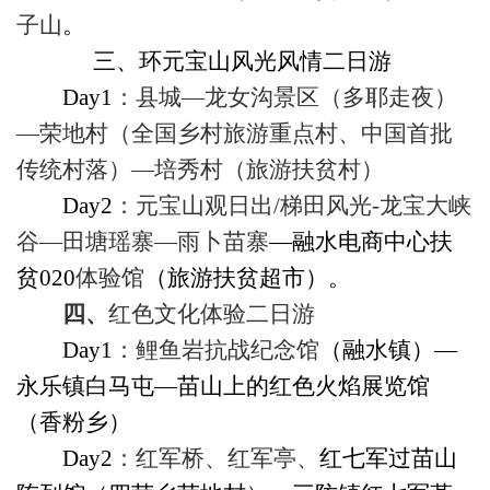
子山
。
三、
环元宝山风光风情二日游
Day1
：县城—龙女沟景区（多耶走夜）
—荣地村（全国乡村旅游重点村、中国首批
传统村落）—培秀村（旅游扶贫村）
Day2
：元宝山观日出
/
梯田风光
-
龙宝大峡
谷—田塘瑶寨—雨卜苗寨
—融水电商中心扶
贫
020
体验馆
（旅游扶贫超市）
。
四、
红色文化体验二日游
Day1
：鲤鱼岩抗战纪念馆
（融水镇）—
永乐镇白马屯
—
苗山上的红色火焰展览馆
（香粉乡）
Day2
：红军桥、红军亭、
红七军过苗山