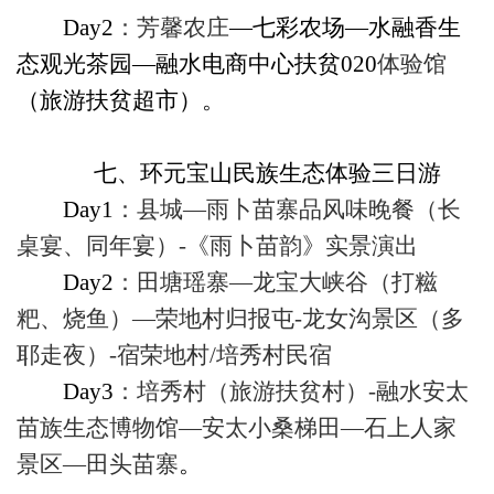
Day2
：芳馨农庄
—
七彩农场
—水融香生
态观光茶园—融水电商中心扶贫
020
体验馆
（旅游扶贫超市）
。
七、
环元宝山民族生态体验三日游
Day1
：县城—雨卜苗寨品风味晚餐（长
桌宴、同年宴）
-
《雨卜苗韵》实景演出
Day2
：田塘瑶寨—龙宝大峡谷（打糍
粑、烧鱼）—荣地村归报屯
-
龙女沟景区（多
耶走夜）
-
宿荣地村
/
培秀村民宿
Day3
：培秀村（旅游扶贫村）
-
融水安太
苗族生态博物馆—安太小桑梯田—石上人家
景区—田头苗寨
。