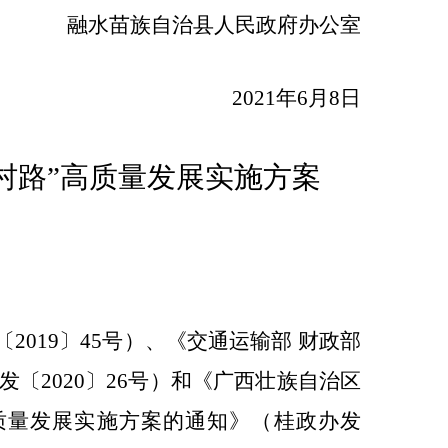
融水苗族自治县人民政府办公室
202
1
年
6
月
8
日
村路”高质量发展实施方案
〔
2019
〕
45
号）、《交通运输部
财政部
发〔
2020
〕
26
号）和《广西壮族自治区
质量发展实施方案的通知》
（
桂政办发