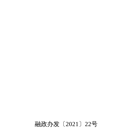
融政
办发
〔
20
21
〕
22
号