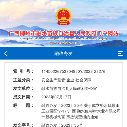
融政办发
索 引 号：
11450226753704950Y/2023-23276
主题分类：
安全生产监管;企业;社会保障
发文单位：
融水苗族自治县人民政府办公室
成文日期：
2023年07月17日
标 题：
融政办发〔2023〕35号 关于成立融水镇康田
工业园区“7·17”广西 融水红杉树木业有限公司
一般机械伤害 事故调查组的通知
发文字号：
融政办发〔2023〕35号