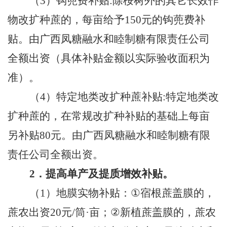
（
3
）钩蔸费补贴
:
除桉树外的其它长效作
物改扩种蔗的，每亩给予
150
元的钩蔸费补
贴。由广西凤糖融水和睦制糖有限责任公司
全额出资（具体补贴金额以实际验收面积为
准）。
（
4
）特定地类改扩种蔗补贴
:
特定地类改
扩种蔗的，在常规改扩种补贴的基础上每亩
另补贴
80
元。由广西凤糖融水和睦制糖有限
责任公司全额出资。
2
．提高单产及提质增效补贴。
（
1
）地膜实物补贴：
①
宿根蔗盖膜的，
蔗农出资
20
元
/
筒
·
亩；
②
新植蔗盖膜的，蔗农