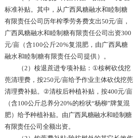
标准补贴。其中，从广西凤糖融水和睦制糖
有限责任公司历年榨季劳务费支出
50
元
/
亩，
广西凤糖融水和睦制糖有限责任公司出资
300
元
/
亩（含
100
公斤
20%
复混肥，由广西凤糖
融水和睦制糖有限责任公司提供）。
（
2
）桉退蔗进专项补贴：
①
桉树砍伐挖
蔸清理费，按
250
元
/
亩给予作业主体砍伐挖蔸
清理费补贴。
②
清桉后种植补贴，按
400
元
/
亩
（含
100
公斤总养分
20%
的粉状“杨柳”牌复混
肥）
给予种植补贴。由广西凤糖融水和睦制糖
有限责任公司全额出资。