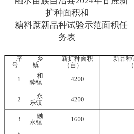
融水苗族自治县
2024
年甘蔗新
扩种面积和
糖料蔗新品种试验示范面积任
务表
序
乡
新扩种面积
新品种
号
镇
（亩）
和
1
4200
睦镇
永
2
4200
乐镇
融
3
1600
水镇