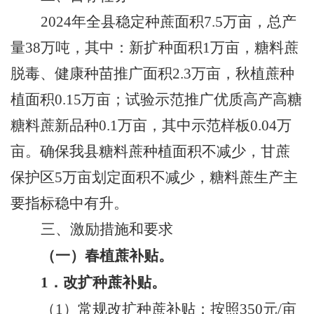
2024
年全县稳定种蔗面积
7.5
万亩，总产
量
38
万吨，其中：新扩种面积
1
万亩，糖料蔗
脱毒、健康种苗推广面积
2.3
万亩，秋植蔗种
植面积
0.15
万亩；试验示范推广优质高产高糖
糖料蔗新品种
0.1
万亩，其中示范样板
0.04
万
亩。确保我县糖料蔗种植面积不减少，甘蔗
保护区
5
万亩划定面积不减少，糖料蔗生产主
要指标稳中有升。
三、激励措施和要求
（一）春植蔗补贴。
1
．改扩种蔗补贴。
（
1
）常规改扩种蔗补贴：按照
350
元
/
亩