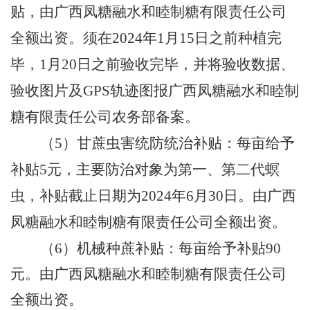
贴，由广西凤糖融水和睦制糖有限责任公司
全额出资。须在
2024
年
1
月
15
日之前种植完
毕，
1
月
20
日之前验收完毕，并将验收数据、
验收图片及
GPS
轨迹图报广西凤糖融水和睦制
糖有限责任公司农务部备案。
（
5
）甘蔗虫害统防统治补贴：每亩给予
补贴
5
元，主要防治对象为第一、第二代螟
虫，补贴截止日期为
2024
年
6
月
30
日。由广西
凤糖融水和睦制糖有限责任公司全额出资。
（
6
）机械种蔗补贴：每亩给予补贴
90
元。由广西凤糖融水和睦制糖有限责任公司
全额出资。