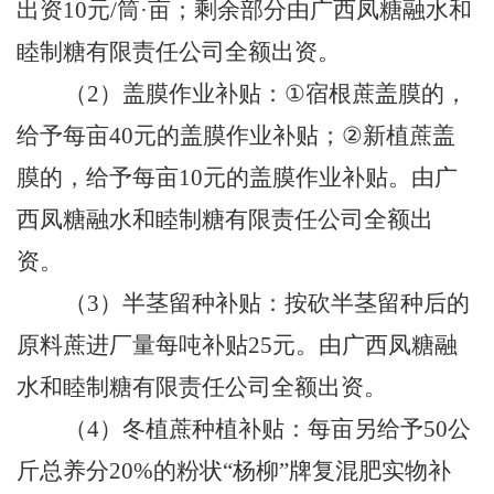
出资
10
元
/
筒
·
亩；剩余部分由广西凤糖融水和
睦制糖有限责任公司全额出资。
（
2
）盖膜作业补贴：
①
宿根蔗盖膜的，
给予每亩
40
元的盖膜作业补贴；
②
新植蔗盖
膜的，给予每亩
10
元的盖膜作业补贴。由广
西凤糖融水和睦制糖有限责任公司全额出
资。
（
3
）半茎留种补贴：按砍半茎留种后的
原料蔗进厂量每吨补贴
25
元。由广西凤糖融
水和睦制糖有限责任公司全额出资。
（
4
）冬植蔗种植补贴：每亩另给予
50
公
斤总养分
20%
的粉状“杨柳”牌复混肥实物补