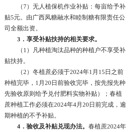
（
7
）无人植保机作业补贴：每亩给予补
贴
5
元。由广西凤糖融水和睦制糖有限责任公
司全额出资。
3
．享受补贴扶持的相关要求。
（
1
）凡种植淘汰品种的种植户不享受补
贴扶持。
（
2
）冬植蔗必须于
2024
年
1
月
15
日之前
种植完毕，
1
月
20
日前验收完毕，按先报先种
先验收原则给予兑付肥料实物补贴）；春植
蔗种植工作必须在
2024
年
4
月
20
日前完成，逾
期种植的不予补贴。
4
．验收及补贴兑现办法。
春植蔗
2024
年