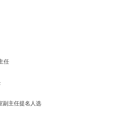
长
长
主任
任
室副主任提名人选