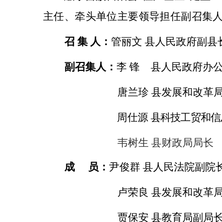
主任、牵头单位主要领导担任副召集
召 集 人：
管丽文 县
人民政府
副县
副召集人：
李 锋
县
人民
政府
办
唐兰珍 县发展
和
改革
周仕源
县
科技工贸和信
韦树生 县财政局局长
成
员：
尹俊群
县人民法院副院
卢荣良
县发展
和
改革
贾保安
县教育局副局