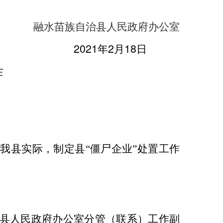
融水苗族自治县人民政府办公室
20
2
1
2
18
年
月
日
作
合我县实际，
制定
县“僵尸企业”处置工作
县
人民
政府
办公室分管（联系）工作
副