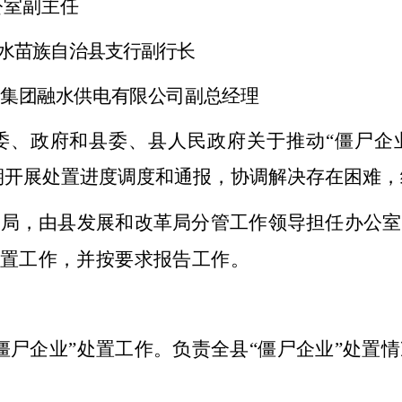
公室副主任
水苗族自治县支行
副行长
集团融水供电有限公司副总经理
委
、
政府
和
县委、县
人民
政府关于推动“僵尸企
期开展处置进度调度和通报，
协调解决存在困难，
革局，由县发展
和
改革局分管
工作
领导担任办公室
处置工作
，并按要求报告工作。
僵尸企业”处置工作
。
负责全县“僵尸企业”处置
情