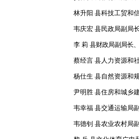
林升阳
县科
技
工贸
和
韦庆宏
县民政局副局
李 莉
县财政局副局长
蔡经言
县人力资源
和
杨仕生
县自然资源和
尹明胜
县住房
和
城乡
韦幸福
县交通运输局
韦德钊
县农业农村局