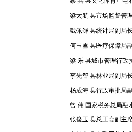
黎 兵
县文化
体育
广电
梁太航
县市场监
督
管
戴佩鲜
县统计局副局
何玉雪
县医
疗
保
障
局
梁
乐
县
城市管理行政
李先智
县林业局副局
杨成海
县行政审批局
曾 伟
国家税务总局融
张俊玉
县总工会副主