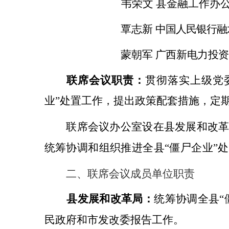
韦荣文
县金融工作办
覃志新
中国人民银行融
蒙朝军
广西新电力投资
联席会议职责：
贯彻落实
上级党
业”处置工作，提出政策配套措施，
定
联席会议办公室设在县发展
和
改
统
筹协调和组织推进
全
县
“僵尸企业”
二、联席会议成员单位职责
县
发展和改革
局：
统筹
协调全县“
民
政府和
市
发改
委
报告工作。