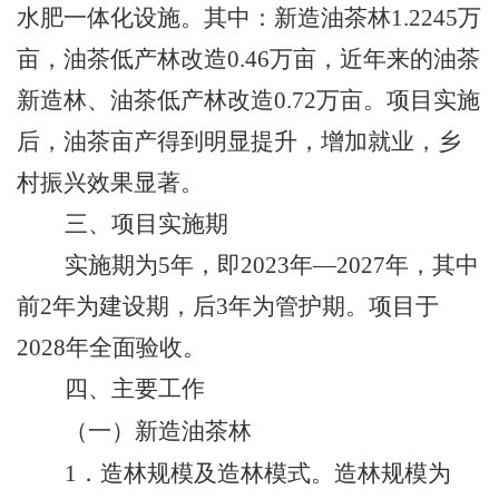
水肥一体化设施。其中：新造油茶林
1.2245
万
亩，油茶低产林改造
0.46
万亩，近年来的油茶
新造林、油茶低产林改造
0.72
万亩。项目实施
后，油茶亩产得到明显提升，增加就业，乡
村振兴效果显著。
三、项目实施期
实施期为
5
年，即
2023
年—
2027
年，其中
前
2
年为建设期，后
3
年为管护期。项目于
2028
年全面验收。
四、主要工作
（一）新造油茶林
1
．造林规模及造林模式。造林规模为