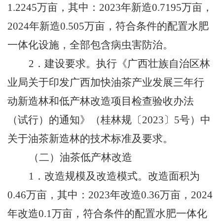
1.2245
万亩，其中：
2023
年新造
0.7195
万亩，
2024
年新造
0.505
万亩，符合条件的配置水肥
一体化设施，全部包含病虫害防治。
2
．建设要求。执行《广西壮族自治区林
业局关于印发广西加快油茶产业发展三年行
动新造林和低产林改造项目检查验收办法
（试行）的通知》（桂林规〔
2023
〕
5
号）中
关于油茶新造林的技术标准及要求。
（二）油茶低产林改造
1
．改造规模及改造模式。改造面积为
0.46
万亩，其中：
2023
年改造
0.36
万亩，
2024
年改造
0.1
万亩，符合条件的配置水肥一体化