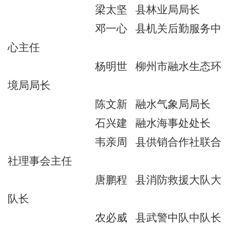
梁太坚
县林业局局长
邓一心
县机关后勤服务中
心主任
杨明世
柳州市融水生态环
境局局长
陈文新
融水气象局局长
石兴建
融水海事处处长
韦亲周
县供销合作社联合
社理事会主任
唐鹏程
县消防救援大队大
队长
农必威
县武警中队中队长