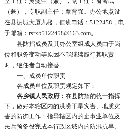
室主任：黄曼生（兼），副主任：俞著武
（兼），专职副主任：覃育强。办公地点设
在县振城大厦九楼，值班电话：
5122458
，电
子邮箱：
rsfxb5122458@163.com
。
县防指成员及其办公室组成人员由于岗
位和职务变动等原因不能继续履行其职责
时，继任者自动接替。
一、成员单位职责
各成员单位及职责规定如下：
各乡镇人民政府：
在县防指的统一指挥
下，做好本辖区内的洪涝干旱灾害、地质灾
害的防御工作；指导辖区内的
企事业单位及
民兵预备役完成本行政区域内的防汛抗旱、