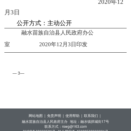
年
20
20
12
月
日
3
公开方式：
主动
公开
融水苗族
自治县人民政府
办公
室
20
20
年
12
月
3
日印发
— 3—
网站地图 |
免责声明 |
使用帮助 |
联系我们 |
融水苗族自治县人民政府主办
地址：融水镇拱城街17号
联系方式：rswg@163.com