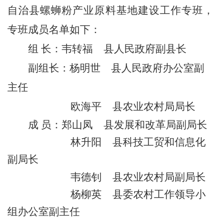
自治
县螺蛳粉产业原料基地建设工作专班，
专班成员名单如下：
组
长
：
韦
转福
县人民政府副县长
副组长
：杨明世
县人民政府办公室副
主任
欧海平
县农业农村局局长
成
员
：
郑山凤
县
发展和改革局
副局长
林升阳
县
科技工贸和信息化
副局长
韦德钊
县农业农村局副局长
杨柳英
县
委
农
村工作领导小
组
办
公室
副主任