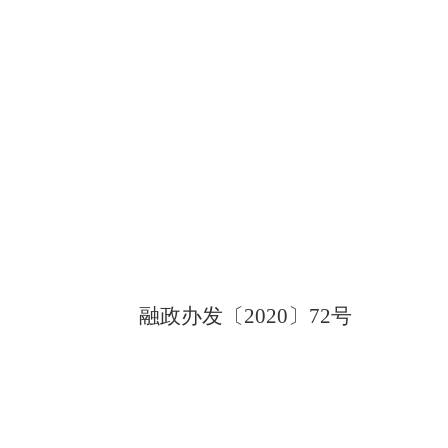
融政
办发
〔
〕
号
20
20
72