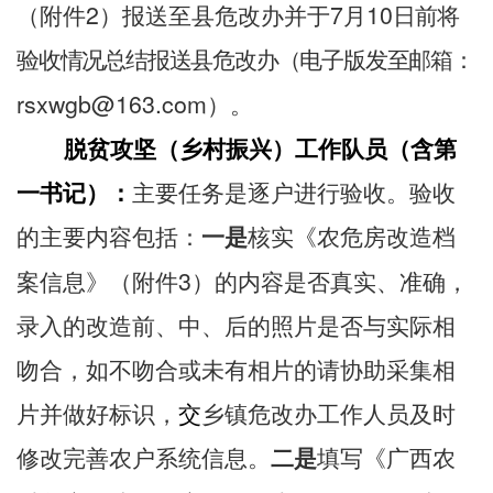
2
7
10
（附件
）报送至县危改办
并于
月
日前将
验收情况总结报送县危改办（电子版发至邮箱：
rsxwgb@163.com
）。
脱贫攻坚（乡村振兴）工作
队员（含第
一书记）：
主要任务是逐户进行验收。验收
的主要内容包括：
一是
核实《
农
危房改造
档
3
案信息
》（附件
）的内容是否真实、准确，
录入的改造前、中、后的照片是否与实际相
吻合，如不吻合或未有相片的请
协助
采集相
片并做好标识，
交
乡镇危改办工作人员及时
修改完善农户系统信息。
二是
填写《广西农