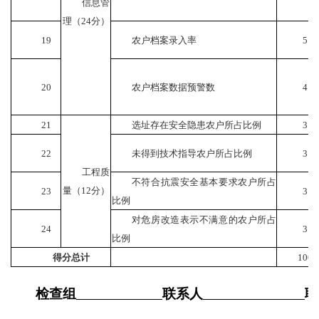
信息管
理（
24
分）
19
农户档案录入率
5
20
农户档案数据预警数
4
21
选址存在安全隐患农户所占比例
3
22
未得到技术指导农户所占比例
3
工程质
不符合抗震安全基本要求农户所占
量（
12
分）
23
3
比例
对危房改造表示不满意的农户所占
24
3
比例
得分总计
100
检查组
联系人
联