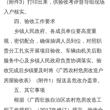
3
（附件
）打印出来，供验收考评督导组现场
入户核实。
四、验收工作要求
乡镇人民政府、各成员单位要
高度重
视
，密切配合，确保抽调人员到位
，
对照职
责分工
扎实开展项目验收
。
车辆由
机关后勤
服务中心
及乡镇人民政府负责协调落实。
验
收
完成后乡镇要及时
将《广西农村危房改造户
1
房屋验收表》（附件
）报送县危改办盖章。
五、其它事项
根据《广西壮族自治区农村危房改造工
2017
程工作规程》（
年修订）规定
，
验收合