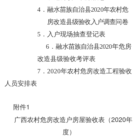
．
融水
苗族自治
县
年农村危
4
20
20
房改造县级验收入户调查问卷
．
入户现场抽查登记表
5
．
融水
苗族自治
县
年危房
6
2020
改造县级验收考评表
．
年农村危房改造工程验收
7
20
20
人员安排表
1
附件
20
20
广西农村危房改造户房屋验收表（
年
度）