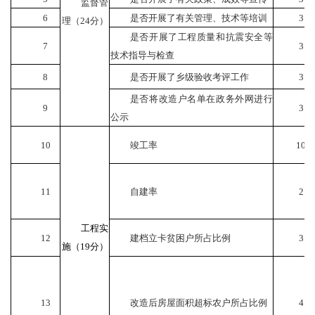
监督管
6
是否开展了有关管理、技术等培训
3
理（
24
分）
是否开展了工程质量和抗震安全等
7
3
技术指导与检查
8
是否开展了乡级验收考评工作
3
是否将改造户名单在政务外网进行
9
3
公示
10
竣工率
10
11
自建率
2
工程实
12
建档立卡贫困户所占比例
3
施（
19
分）
13
改造后房屋面积超标农户所占比例
4