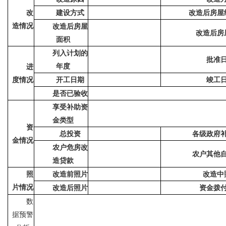
改
建设方式
改造后房屋
造情况
改造后房屋
改造后房
面积
列入计划的
批准
年度
进
度情况
开工日期
竣工
是否已验收
享受补助资
金类型
资
总投资
各级政府
金情况
农户危房改
农户其他
造贷款
照
改造前照片
改造中
片情况
改造后照片
资金拨
数
据预警