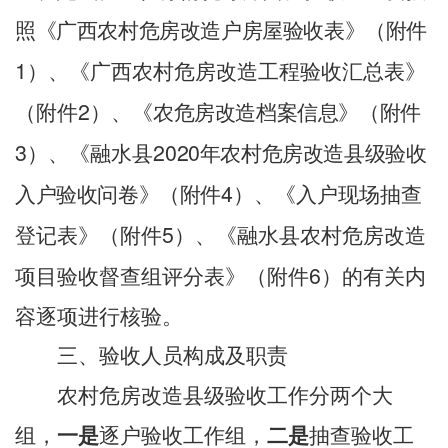
照《广西农村危房改造户房屋验收表》（附件
1
）、《广西农村危房改造工程验收汇总表》
2
（附件
）、《
农
危房改造
档案信息
》（附件
3
20
20
）、《融水县
年农村危房改造县级验收
4
入户验收问卷》（附件
）、《入户现场抽查
5
登记表》（附件
）、《融水县农村危房改造
6
项目验收督查组评分表》（附件
）的有关内
容逐项进行核验。
三、验收人员构成及职责
农村危房改造县级验收工作
分两个大
组，
一是
逐户
验收工作组
，
二是
抽查验收工