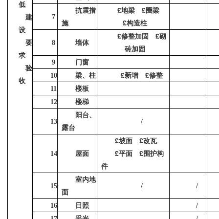
低
£
£
抗震措
地梁
圈梁
建
7
£
施
构造柱
设
£
£
修整加固
砌
要
墙体
8
砖加固
求
门窗
9
验
£
£
梁、柱
新增
修整
10
收
楼板
11
楼梯
12
阳台、
13
/
露台
£
£
坡面
改瓦
£
£
屋面
平面
围护构
14
件
室内地
15
/
/
面
日照
16
/
采光
17
/