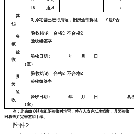
通风
18
/
其
£
£
对原宅基已进行清理，旧房全部拆除
是
否
他
£
£
验收结论：合格
不合格
乡
验收组签字：
镇
验
验收日期： 年 月 日 
收
（章）
£
£
验收结论：合格
不合格
县
验收组签字：
级
验
验收日期： 年 月 日 县级农村危
收
（章）
注：此表由乡镇在组织验收时填写，并存入农户纸质档案，县级验收
时检查并完善签印手续。
2
附件