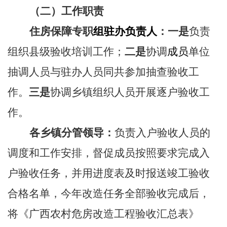
（二）工作职责
住房保障专职
组驻办负责人
：一是
负责
组织县级
验收
培训工作；
二是
协调
成员
单位
抽调人员
与驻办人员同共参加抽查验收工
作。
三是
协调乡镇组织人员开展逐户验收工
作。
各乡镇分管领导：
负责入户验收人员
的
调度
和工作安排，督促
成
员按照要求完成入
户验收任务，
并用进度表及时报送竣工验收
合格名单，今年改造任务全部
验收完成后
，
将《广西农村危房改造工程验收汇总表》