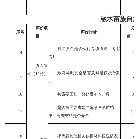
融水苗族自
评价项
分
序号
评价指标
目
值
补助资金是否实行专项管理、专款
14
4
专用
资金管
政府补助资金是否及时足额拨付到
理（
13
分）
15
6
户
16
被索要回扣、好处费的农户数
3
是否按照要求建立危改户纸质档
17
10
案，有关材料是否齐全
18
报表及其他相关数据材料报送情况
5