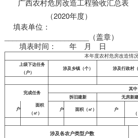
广西农村危房改造工程验收汇总表
20
20
（
年度）
填表单位：
_____________________
（盖章）
填表时间： 年 月 日
本年度农村危房改造情
上级下达任务
涉及乡镇（个）
涉及行政村
（户）
其中
完成任务
拆旧建新
无房新
面积
户
户
面积
（
㎡
）
户
（
㎡
）
（
涉及各农户类型户数