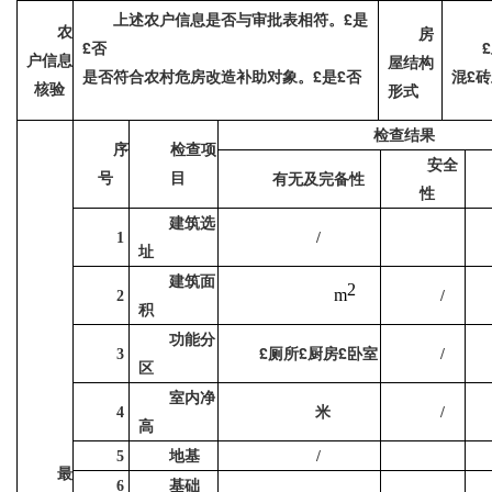
£
上述农户信息是否与审批表相符。
是
农
房
£
£
否
户信息
屋结构
£
£
£
是否符合农村危房改造补助对象。
是
否
混
砖
核验
形式
检查结果
序
检查项
安全
号
目
有无及完备性
性
建筑选
1
/
址
建筑面
2
m
2
/
积
功能分
£
£
£
厕所
厨房
卧室
3
/
区
室内净
米
4
/
高
地基
5
/
最
基础
6