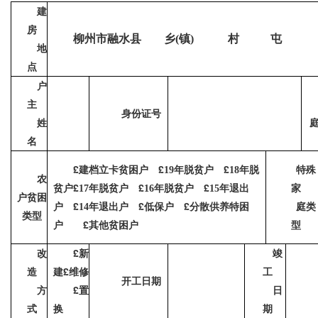
建
房
柳州市融水县
乡
镇
村
屯
(
)
地
点
户
主
身份证号
姓
名
£
£
£
建档立卡贫困户
年
脱贫
户
年
脱
特殊
1
9
1
8
农
£
£
£
贫
户
年脱贫户
年脱贫户
年
退出
家
17
16
1
5
户贫困
£
£
£
户
年退出户
低保户
分散供养特困
庭类
1
4
类型
£
户
其他贫困户
型
£
改
新
竣
£
造
建
维修
工
开工日期
£
方
置
日
式
换
期