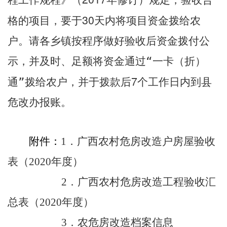
30
格的项目，要于
天内将项目资金拨给农
户
。
请各乡镇按
程序做好验收后资金拨付公
示，并及时、足额将资金通过“一卡（折）
7
通”拨给农户
，并于拨款后
个工作日内到县
危改办报账。
附件
：
．广西农村危房改造户房屋验收
1
表
（
年度
）
2020
．广西农村危房改造工程验收汇
2
总表
（
年度
）
2020
．
农
危房改造
档案信息
3