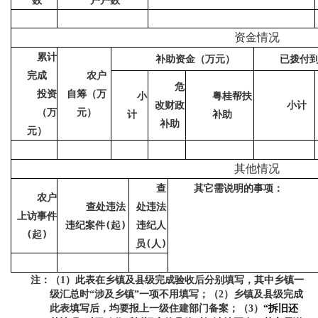
数
户户数
资金情况
累计
补助资金
（
万元
）
已拨付
完成
农户
危
投资
自筹
（
万
小
粤桂帮扶
改财政
小计
（
万
元
）
计
补助
补助
元
）
其他情况
查
其它需说明的事项：
农户
查处违法
处违法
上访事件
违纪案件
(
起
)
违纪人
(
起
)
员
(
人
)
注：（
）此表在乡镇及县级完成验收后分别填写，其中乡镇一
1
级汇总时
涉及乡镇
一项不用填写
；
（
）乡镇及县级完成
“
”
2
此表填写后，均要报上一级住建部门备案
；
（
）
拆旧还
3
“