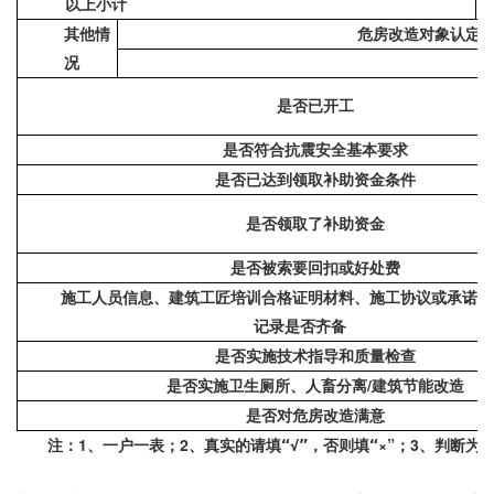
以上小计
其他情
危房改造对象认定
况
是否已开工
是否符合抗震安全基本要求
是否已达到领取补助资金条件
是否领取了补助资金
是否被索要回扣或好处费
施工人员信息、建筑工匠培训合格证明材料、施工协议或承诺书
记录是否齐备
是否实施技术指导和质量检查
/
是否实施卫生厕所、人畜分离
建筑节能改造
是否对危房改造满意
1
2
×”
3
注：
、一户一表；
、真实的请填“√”，否则填“
；
、判断为“