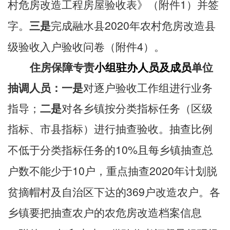
1
村危房改造工程房屋验收表》（附件
）并签
20
20
字。
三是
完成融水县
年农村危房改造县
4
级验收入户验收问卷（附件
）。
住房保障专责
小组
驻办人员及
成员
单位
抽调人员
：
一是
对
逐户
验收工作
组
进行业务
指导
；
二是
对各乡镇按分类指标任务（区级
指标、市县指标）进行抽查验收。抽查比例
10%
不低于分类指标任务的
且每乡镇抽查总
10
2020
户数不能少于
户，
重点抽查
年
计划
脱
369
贫摘帽村
及自治区下达的
户改造农户
。各
乡镇要把抽查农户的
农危房改造
档案信息