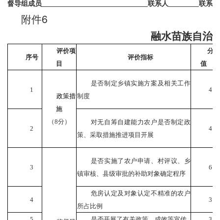
督导组成员
联系人
联系电
6
附件
融水苗族自治
评价项
分
序号
评价指标
目
值
是否制定乡镇实施方案及相关工作
1
4
政策措
制度
施
（
8
分）
对无自筹自建能力农户是否制定政
2
4
策、采取措施推进项目开展
是否实施了农户申请、村评议、乡
3
6
镇审核、县级审批的补助对象确定程序
危房认定及对象认定不精准的农户
4
3
所占比例
5
是否开展了有关政策、成效等宣传
3