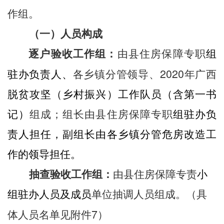
作
组。
（一）人员构成
逐户
验收工作组
：
由
县住房保障专职
组
2020
驻办负责人、
各乡镇分管领导、
年广西
脱贫攻坚（乡村振兴）工作
队员（含第一书
记）
组成；
组长由县住房保障专职
组驻办负
责人担任，副组长由
各乡镇
分管危房改造工
作的领导担任。
抽查验收工作
组
：
由县
住房保障专责
小
组
驻办人员及
成员
单位抽调人员组成。（具
7
体人员名单见附件
）