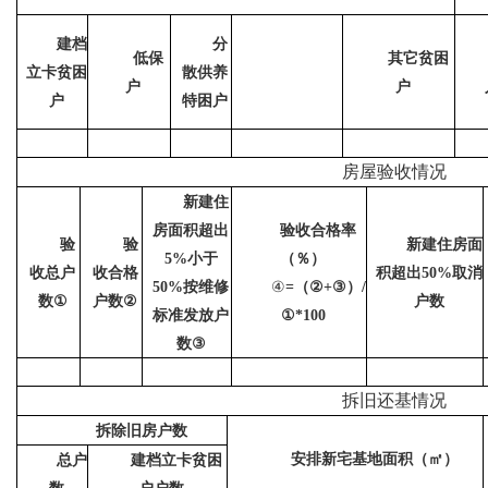
建档
分
低保
其它贫困
立卡贫困
散供养
户
户
户
特困
户
房屋验收情况
新建住
房面积超出
验收合格率
验
验
新建住房面
小于
（％）
5%
收总户
收合格
积超出
取消
50%
④
按维修
（
）
50%
=
②
+③
/
数
户数
户数
①
②
标准发放户
①*100
数
③
拆旧还基情况
拆除旧房户数
安排新宅基地面积
（
㎡
）
总户
建档立卡贫困