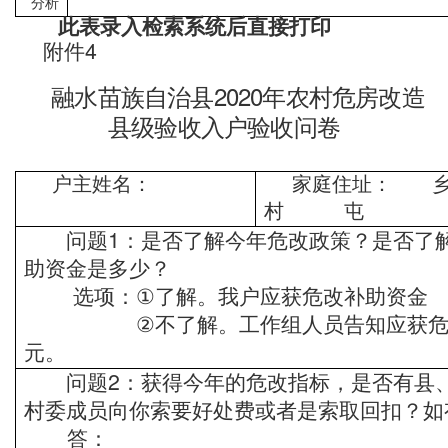
分析
此表录入检索系统后直接打印
4
附件
20
20
融
水苗族自治
县
年农村危房改造
县级验收入户验收问卷
户主姓名：
家庭住址： 
村 屯
1
问题
：是否了解
今年危改政策？是否了
助资金是多少？
选项：
了解。我户应获危改补助资
①
不了解
。
工作组人员告知应获
②
元。
2
问题
：获得今年的危改指标，是否有县
村委成员向你索要好处费或者是索取回扣？如
答：