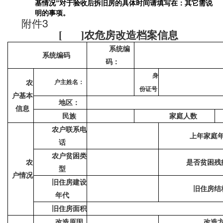
基情况
对于验收后拆旧房的具体时间请填写在：其它需说
”
明的事项。
3
附件
[ ]
农危房改造档案信息
系统编
系统编
码
码：
身
农
户主姓名：
份证号
户基本
地区：
信息
民族
家庭人数
农户联系电
上年家庭
话
农户贫困类
农
是否贫困残
型
户情况
旧住房建
设
旧住房结
年代
旧住房面积
改造原因
改造