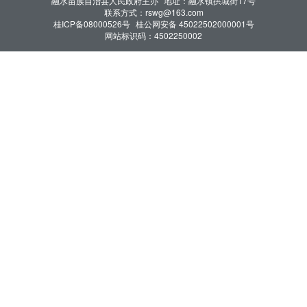
融水苗族自治县人民政府主办
地址：融水镇拱城街17号
联系方式：rswg@163.com
桂ICP备08000526号
桂公网安备 45022502000001号
网站标识码：4502250002