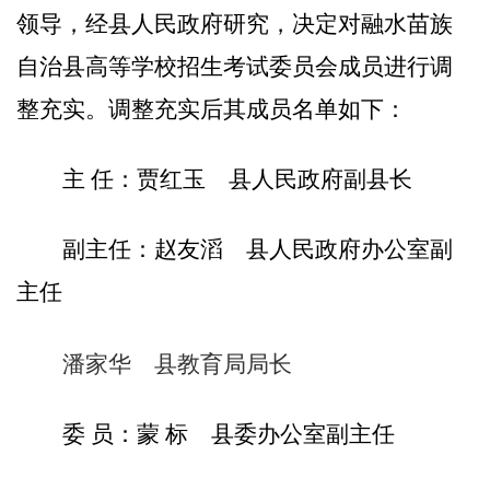
领导，经
县
人民政府
研究
，决定对
融水苗族
自治县高等学校招生考试委员会成员进行调
整
充实
。调整
充实
后
其
成员名单如下：
主
任：
贾红玉
县人民政府副县长
副主任
：赵友滔
县人民政府办公室副
主任
潘家华 县教育局局长
委
员：
蒙
标
县委办公室副主任