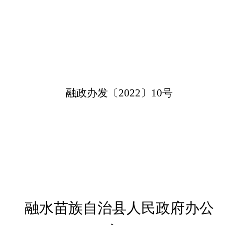
融政
办发
〔
〕
号
20
22
10
融水苗族自治县人民政府
办公