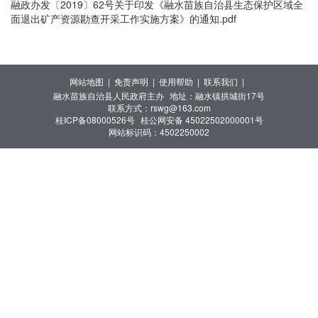
融政办发〔2019〕62号关于印发《融水苗族自治县生态保护区域全
面退出矿产资源勘查开采工作实施方案》的通知.pdf
网站地图 |
免责声明 |
使用帮助 |
联系我们 |
融水苗族自治县人民政府主办
地址：融水镇拱城街17号
联系方式：rswg@163.com
桂ICP备08000526号
桂公网安备 45022502000001号
网站标识码：4502250002