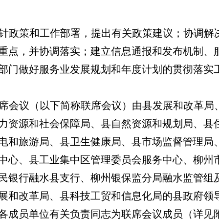
针政策和工作部署，提出有关政策建议；协调解
重点，并协调落实；建立信息通报和发布机制、
部门做好服务业发展规划和年度计划的贯彻落实
席会议（以下简称联席会议）由
县
发展
和
改革
局
力资源
和
社会保障局
、
县
自然资源和规划局、
县
电和旅游局、
县
卫生健康
局
、
县
市场
监督
管
理
局
中心
、
县工业
集中区
管理委员会
服务中心、
柳州
民银行融水
县
支行
、
柳州银保监分局融水监管组
展
和
改革
局
、
县
科技工贸和信息化局
的
县
政府领
各成员单位有关负责同志为联席会议成员（详见