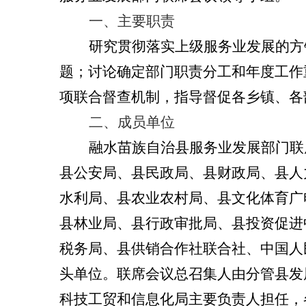
一、主要职责
研究贯彻落实
上级
服务业发展的方
题；讨论确定部门职责分工和年度工作
项联合督查机制，指导督促各
乡镇
、各
二、成员单位
融水苗族自治县
服务业发展部门联
县
公安局、
县
民政局、
县
财政局、
县
人
水利局、
县
农业农村局、
县
文化体育广
县
林业局、
县
行政审批局、
县
投资促进
税务局、
县
供销
合作社联合社
、中国人
头单位。联席会议总召集人由分管
县
发
科技工贸和信息化局
主要负责人担任，