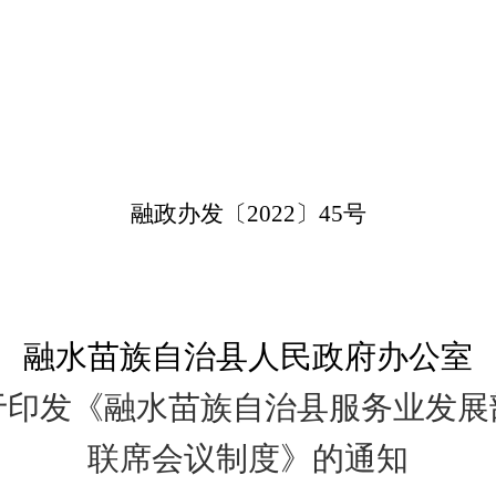
融政
办发
〔
20
22
〕
45
号
融水苗族自治县人民政府
办公室
于印发《融水苗族自治县
服务业发展
联席会议
制度》的通知