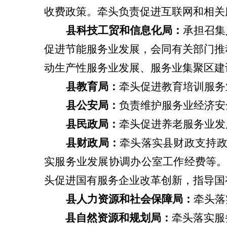
收费政策。
牵头
负责促进互联网和相关
县
科技工贸和信息化局
：
承担召集
促进节能服务业发展，会同有关部门推
动生产性服务业发展、服务业集聚区建
县
教育局：
牵头促进教育培训服务
县
公安局：
负责维护服务业经济安
县
民政局：
牵头促进养老服务业发
县
财政局：
牵头落实
县
财政支持
实服务业发展协调办公室工作经费等
头促进国有服务企业改革创新，指导国
县
人力资源
和
社会保障局
：
牵头落
县
自然资源和规划局：
牵头落实服