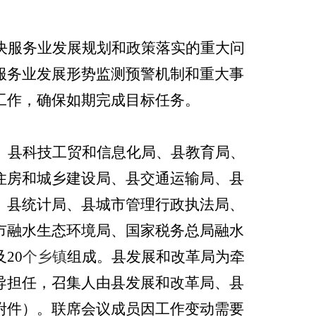
决服务业发展规划和政策落实的重大问
服务业发展形势监测预警机制和重大事
工作，确保如期完成目标任务。
、
县
科技工贸和信息化局
、
县
教育局、
住房和城乡建设局
、
县
交通运输局、
县
、
县
统计局、
县城市管理行政执法局
、
市
融水
生态环境局、
国家税务总局
融水
及
20
个乡镇
组成。
县
发展
和
改革
局
为牵
导担任，召集人由
县
发展
和
改革
局
、
县
附件）。联席会议成员因工作变动需要