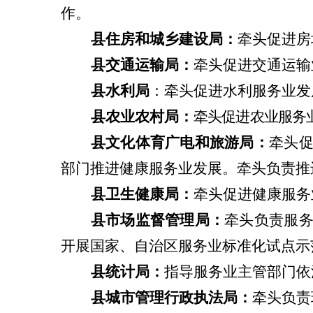
作。
县
住房
和
城乡建设局：
牵头促进房
县
交通运输局：
牵头促进交通运输
县
水利局
：牵头促进水利服务业发
县
农业农村局：
牵头促进农业服务
县
文化体育广电和旅游局：
牵头
部门推进健康服务业发展。
牵头负责推
县
卫生健康
局
：
牵头促进健康服务
县
市场
监督管理
局：
牵头负责服
开展国家、自治区服务业标准化试点示
县
统计局：
指导服务业主管部门依
县城市管理行政执法局：
牵头负责