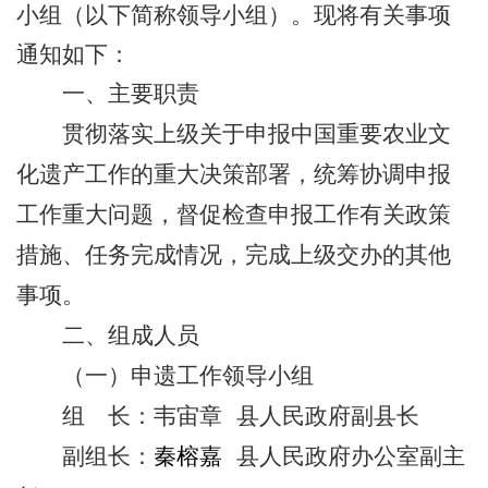
小组（以下简称领导小组）。现将有关事项
通知如下：
一、主要职责
贯彻落实
上级
关于申报中国重要农业文
化遗产工作的重大决策部署
，
统筹协调
申报
工作
重大问题
，
督促检查
申报
工作有关政策
措施
、
任务完成情况
，
完成
上级
交办的其他
事项。
二、组成人员
（一）申遗工作领导小组
组 长：
韦宙章
县
人民政府副
县长
副组长：
秦榕嘉
县
人民政府
办公室
副
主