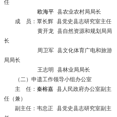
任
欧海平
县农业农村局局长
成 员：
覃长辉 县党史县志研究室主任
黄开龙 县自然资源和规划局局
长
周卫军 县文化体育广电和旅游
局局长
王志明 县林业局局长
（二）申遗工作领导小组办公室
主
任
：
秦榕嘉
县
人民政府
办公室
副
主
任（兼）
副
主任
：韦忠正 县党史县志
研究室
副主