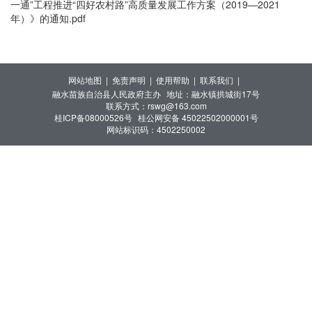
一通”工程推进“四好农村路”高质量发展工作方案（2019—2021
年）》的通知.pdf
网站地图 |
免责声明 |
使用帮助 |
联系我们 |
融水苗族自治县人民政府主办
地址：融水镇拱城街17号
联系方式：rswg@163.com
桂ICP备08000526号
桂公网安备 45022502000001号
网站标识码：4502250002