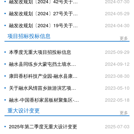
融发改规划〔2024〕42号关于融水苗族自治县融水镇公共供水管网漏损治理工程可行性研究报告的批复
2024-07-30
融发改规划〔2024〕27号关于融水苗族自治县融水镇公共供水管网漏损治理工程项目建议书的批复
2024-05-29
融发改规划〔2024〕19号关于融水苗族自治县城乡排水项目—污水处理工程立项的批复
2024-04-30
项目招标投标信息
更多
本季度无重大项目招投标信息
2025-09-29
融水县同练乡大蒙屯挡土墙水毁工程竞争性磋商公告
2024-09-12
康田香杉科技产业园-融水县康田工业园区路网工程-天狮岭路A段工程招标控制价公告
2023-08-30
关于融水风情苗乡旅游演艺项目《大苗山传奇》演出管理服务的公开招标公告
2023-05-10
融水-中国香杉家居板材聚集区-融水县和睦产业园项目(一期)27-29#标准厂房及室外工程控制价公告
2022-05-18
重大设计变更
更多
2025年第二季度无重大设计变更
2025-07-03