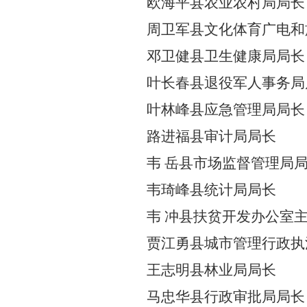
欧海平
县农业农村局局长
周卫军
县文
化体育
广电和
邓卫健
县卫生健康局局长
叶长春
县退役军人
事务
局
叶林峰
县应急
管理
局局长
路进福
县审计局局长
韦
岳
县市场监
督
管
理
局
韦琦峰
县统计局局长
韦
冲
县扶贫
开发
办
公室
贾江勇
县城市管理行政执
王志明
县林业局局长
马忠华
县行政审批局局长