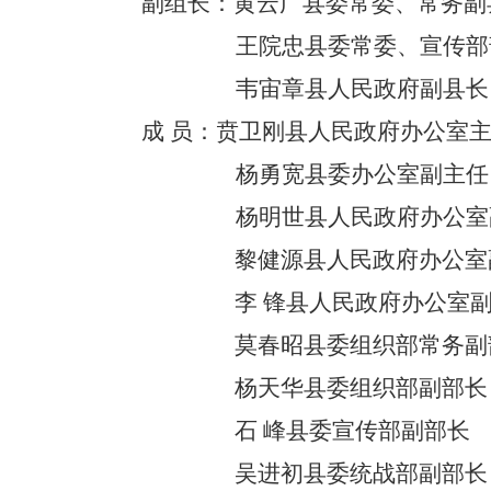
副组长：黄云广
县委常委、常务副
王院忠
县委常委、宣传部
韦宙章
县人民政府
副县长
成
员：贲卫刚
县
人民
政府办
公室
杨
勇
宽
县委办
公室
副主任
杨明世
县
人民
政府办
公室
黎健源
县
人民
政府办
公室
李
锋
县
人民
政府办
公室
莫春昭
县委组织部
常务
副
杨天华
县委组织部副部长
石
峰
县委宣传部副部长
吴进初
县委统战部副部长