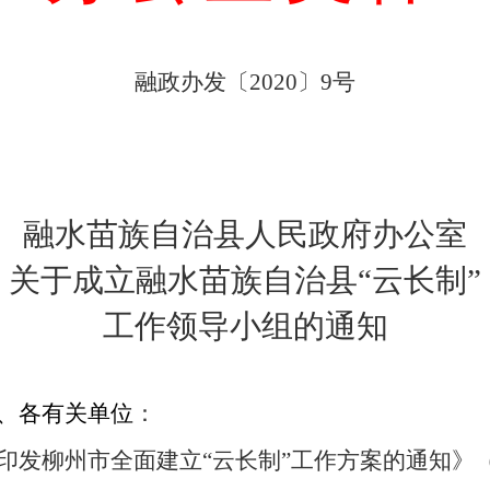
融政办发〔
〕
号
20
20
9
融水苗族自治县人民政府办公室
关于
成立融水苗族自治县“云长制”
工作领导小组
的通知
、各
有关单位
：
印发柳州市全面建立
云长制
工作方案的通知》
“
”