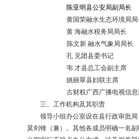
陈亚明
县公安局副局长
黄国荣
融水生态环境局局
黄
海
融水
税务局局长
陈文新
融水
气象局局长
孔
见
团县委书记
韦
才
县总工会副主席
姚丽翠
县妇联主席
古财权
广西广播电视信息
三、工作机构及其职责
领导小组办公室设在县行政审批局
莫剑锋（兼）。其他各成员明确一名副