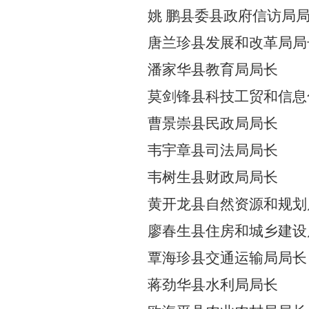
姚
鹏
县
委县政府
信访局
唐兰珍
县发
展和
改
革
局局
潘家华
县教育局局长
莫剑锋
县科技工贸和信息
曹景崇
县民政局局长
韦宇章
县司法局局长
韦树生
县财政局局长
黄开龙
县自然资源和规划
廖春生
县住房
和
城乡建设
覃海珍
县交通运输局局长
蒋劲华
县水利局局长