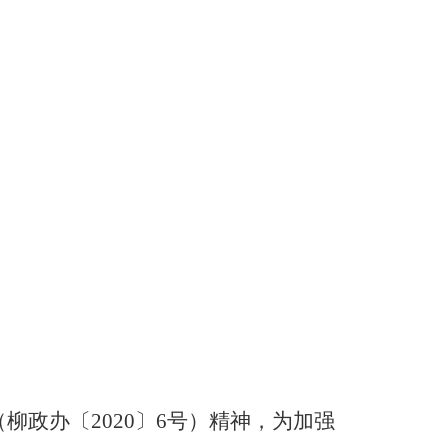
（柳政办〔
〕
号）精神，为加强
2020
6