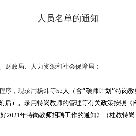
人员名单的通知
、财政局、人力资源和社会保障局：
程序，现
录
用杨炜等
人
（
含“硕师计划”特
岗教
52
附后）。
录用特岗教师的管理等有关政策按照
《
做好
年特岗教师招聘工作的通知
》
（
桂教特岗
2021