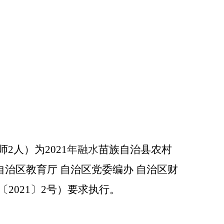
师
人
）
为
年融水
苗族自治
县农村
2
2021
自治区教育厅
自治区党委编办
自治区财
〔
〕
号
）
要求执行。
2021
2