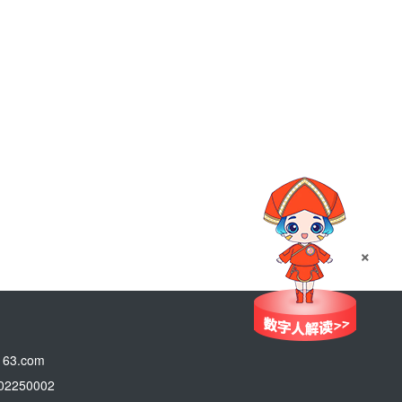
×
3.com
250002