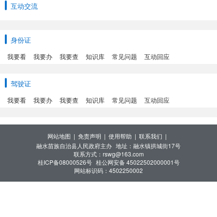
互动交流
身份证
我要看
我要办
我要查
知识库
常见问题
互动回应
驾驶证
我要看
我要办
我要查
知识库
常见问题
互动回应
网站地图 |
免责声明 |
使用帮助 |
联系我们 |
融水苗族自治县人民政府主办
地址：融水镇拱城街17号
联系方式：rswg@163.com
桂ICP备08000526号
桂公网安备 45022502000001号
网站标识码：4502250002