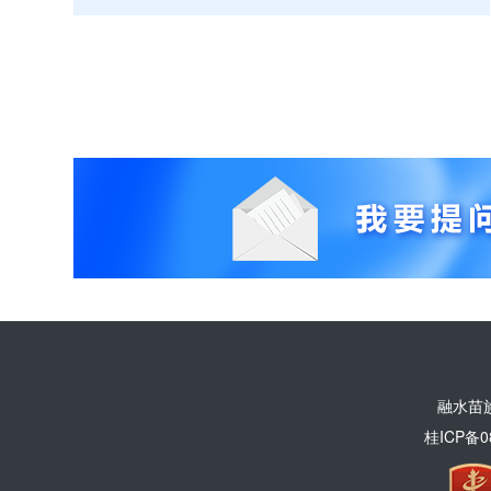
融水苗
桂ICP备0