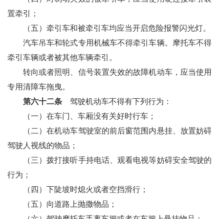
置牵引；
（五）牵引车和被牵引车均应当开启危险报警闪光灯。
汽车吊车和轮式专用机械车不得牵引车辆。摩托车不得
牵引车辆或者被其他车辆牵引。
转向或者照明、信号装置失效的故障机动车，应当使用
专用清障车拖曳。
第六十二条
驾驶机动车不得有下列行为：
（一）在车门、车厢没有关好时行车；
（二）在机动车驾驶室的前后窗范围内悬挂、放置妨碍
驾驶人视线的物品；
（三）拨打接听手持电话、观看电视等妨碍安全驾驶的
行为；
（四）下陡坡时熄火或者空挡滑行；
（五）向道路上抛撒物品；
（六）驾驶摩托车手离车把或者在车把上悬挂物品；