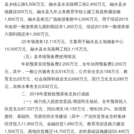
县乡镇公路5,506万元、融水县水东路网工程2,400万元、融水县乡
镇建设300万元、融水县九年义务教育学校土建工程及附属设施
1,800万元、融水县南北广场旅游集散中心500万元、用于偿还2015
年政府一般债券第九期到期还本1,200万元、偿还2013年一般债券第
六期到期还本1,000万元。
(2)专项债务12,115万元。主要用于融水县土地储备中心
10,000万元、融水县水东路网工程2,115万元。
（五）县本级预备费使用情况
年初预算安排预备费2,200万元，全年动用预备费2,200万
元，其中，一般公共服务支出516万元，公共安全支出158万元，教
育支出25万元，社会保障和就业支出689万元，医疗卫生支出280万
元，农林水事务支出532万元。
二、2018年度财政预算收支执行成效
（一）倾力投入脱贫攻坚战,增进民生福祉。全年预算投入
扶贫支出87,337万元，同比增支18,135万元，增长26.2%。加强普
惠性、基础性、兜底性民生等建设（其中：产业扶贫资金含村集体
经济投入11,800万元、金融扶贫1,680万元、教育培训及能力建设
1,500万元、易地扶贫搬迁14,700万元、农村基础设施建设52,400万