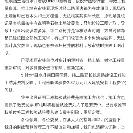
现场挡土墙出水口看成DN200塑料管，按设计图纸计量，导致工程
量多算。挡土墙在审核看现场时经二路周边都为在建项目，现场挡
土墙当时已被木头和土方覆盖，无法核实其实际长度，原现场复核
记录表第四条中有说明毛石挡土墙被覆盖，只能按竣工图计取，导
致工程量出现误差多算。纬二路树井是审核勘查时施工方当时解释
是已经按图全部施工完毕，有些厂门较宽为多个树池被破坏，无法
统计真实数量，现场也有被破坏树井的材料，故审核时按竣工图计
取。
已要求原审核单位对多计的塑料管、挡土墙、树池工程量
重新审核，对多算部分进行扣除，重新定案。
5.针对“融水县康田园区经、纬二路延长线道路建设工程竣
工结算资料反映，工程检验试验费2.37万元计入建筑安装工程费”的
问题。
业主出具证明工程检验试验费是由施工方代付，施工方也
提供了缴费发票,审核时将检验试验费列入了建安费中。已要求原审
核单位将工程检验试验费从建安费中剔除，重新定案。
各位领导、各位委员，在县人大的指导和审计的监督下，
我县的财政预算管理工作不断改进和加强，我们也清醒认识到，当