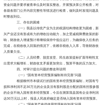
资金问题并要求被查单位及时落实整改。开展预决算公开检查，对
各级各部门公开内容完整性等情况进行检查，做到及时发现问题及
时整改到位。
三、存在的困难
（一）我县以传统产业为主的税源结构增收更为困难，新
兴产业还没有形成有力的增收拉动能力，加之受减税降费政策的影
响，财政收入增速预计将继续保持中低位运行，为确保收入任务的
完成，在税收收入回落的情况下，依赖非税收入入库，导致财政收
入质量欠佳。
（二）人员经费、脱贫攻坚、民生政策提标扩面等刚性支
出需求大幅增长，财政收支矛盾更加突出，预算平衡的压力加大。
四、对审计提出问题的整改和说明
（一）“国有资本经营预算编制有待完善”问题
根据柳州市本级试行的国有资本经营预算编制，对国有亏
损和净利润不足30万元的企业及没有股利股息分配的国有控股参股
的企业不纳入国有资本经营预算，今后在测算我县国有企业净利润
达30万元以上时，报县人民政府确定是否纳入国有资本经营预算。
（二）“国有资产有偿使用管理有待加强”问题