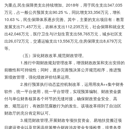
为重点,民生保障类支出持续增加。2018年，用于民生支出347,035
万元，占一般公共预算支出90.25 %，同比增支33,356万元，增长
10.63 %，民生保障体系逐步完善。其中，主要的支出项目有：教育
发展支出71,457万元，农林水支出112,235万元，社会保障和就业支
出42,046万元，医疗卫生与计划生育支出58,765万元，城乡社区支
出26,072万元，交通运输支出13,556万元,住房保障支出8,679万元
等。
（五）深化财政改革,规范财政管理。
1.推行中期财政规划管理改革，增强财政政策和支出安排的
前瞻性和可持续性；同时，逐步完善预决算公开规范程序，推进预
算绩效管理，强化绩效评价结果运用。
2.推行预算执行动态监控机制改革，运用用友A++集中财务
软件，统一平台使用，统一平台管理，实现预算编制、财政资金拨
付与单位财务核算各个环节的无缝对接，确保财政资金安全、高
效、规范运行，有效防范腐败行为的发生。该项改革得到了自治区
财政厅的充分肯定和认可。
3.规范财政管理,开展财政专项扶贫资金、易地扶贫搬迁项
目建设资金以及贫困县统筹整合财政涉农资金专项检查，排查各类