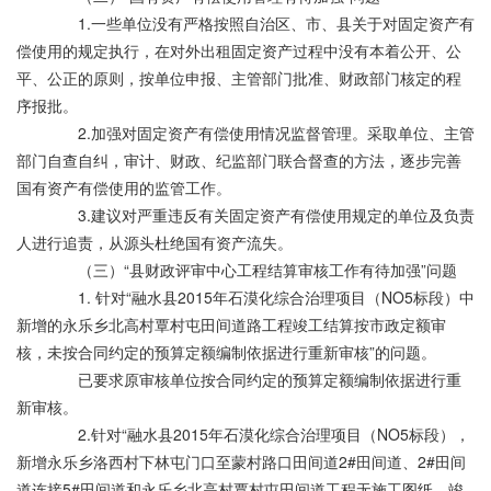
1.一些单位没有严格按照自治区、市、县关于对固定资产有
偿使用的规定执行，在对外出租固定资产过程中没有本着公开、公
平、公正的原则，按单位申报、主管部门批准、财政部门核定的程
序报批。
2.加强对固定资产有偿使用情况监督管理。采取单位、主管
部门自查自纠，审计、财政、纪监部门联合督查的方法，逐步完善
国有资产有偿使用的监管工作。
3.建议对严重违反有关固定资产有偿使用规定的单位及负责
人进行追责，从源头杜绝国有资产流失。
（三）“县财政评审中心工程结算审核工作有待加强”问题
1. 针对“融水县2015年石漠化综合治理项目（NO5标段）中
新增的永乐乡北高村覃村屯田间道路工程竣工结算按市政定额审
核，未按合同约定的预算定额编制依据进行重新审核”的问题。
已要求原审核单位按合同约定的预算定额编制依据进行重
新审核。
2.针对“融水县2015年石漠化综合治理项目（NO5标段），
新增永乐乡洛西村下林屯门口至蒙村路口田间道2#田间道、2#田间
道连接5#田间道和永乐乡北高村覃村屯田间道工程无施工图纸、竣