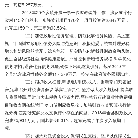
元、其它5,257万元。）。
2018年20个乡镇开展一事一议财政奖补工作，涉及90个行
政村115个自然屯，实施奖补项目170个，项目投资达2,647万元，
已完工159个，完工率为93.53%。
（二）加强政府性债务管理，防范化解债务风险。高度重
视，牢固树立政府性债务风险防范意识，积极稳妥，统筹处理好稳
增长和防风险的关系，综合施策，切实防范化解我县财政金融风险,
促进全县经济社会持续健康发展。严格控制新增债务规模,科学优化
债务结构 ,逐步化解债务风险,确保不出现逾期债务。截至2018年，
全县地方政府性债务余额117,576万元，控制在政府债务限额以内。
（三）狠抓收入征管,积极组织财政收入。财税部门紧密配
合,定期召开财税协调会议,落实征管责任,坚持做大收入规模和提高收
入质量并重,同时加大非税收入征管力度,严格执行行政事业性收费项
目和收支两条线管理,努力做到应收尽收，加强财政收支预算执行情
况分析,定期研究解决收支执行中存在的问题。2018年全县财政收入
完成75,931万元，同比增长8.31%，超额完成了年度收入预期目
标。
（四）加大财政资金投入,保障民生支出。坚持以保障民生