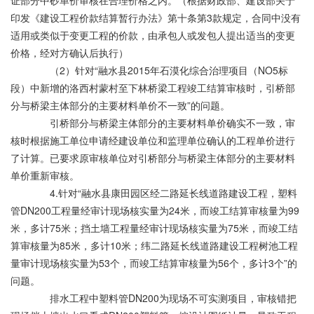
证部分中砂单价审核在合理价格之内。（根据财政部、建设部关于
印发《建设工程价款结算暂行办法》第十条第3款规定，合同中没有
适用或类似于变更工程的价款，由承包人或发包人提出适当的变更
价格，经对方确认后执行）
（2）针对“融水县2015年石漠化综合治理项目（NO5标
段）中新增的洛西村蒙村至下林桥梁工程竣工结算审核时，引桥部
分与桥梁主体部分的主要材料单价不一致”的问题。
引桥部分与桥梁主体部分的主要材料单价确实不一致，审
核时根据施工单位申请经建设单位和监理单位确认的工程单价进行
了计算。已要求原审核单位对引桥部分与桥梁主体部分的主要材料
单价重新审核。
4.针对“融水县康田园区经二路延长线道路建设工程，塑料
管DN200工程量经审计现场核实量为24米，而竣工结算审核量为99
米，多计75米；挡土墙工程量经审计现场核实量为75米，而竣工结
算审核量为85米，多计10米；纬二路延长线道路建设工程树池工程
量审计现场核实量为53个，而竣工结算审核量为56个，多计3个”的
问题。
排水工程中塑料管DN200为现场不可实测项目，审核错把