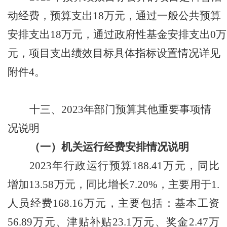
动经费
，预算支出
18
万元，通过一般公共预算
安排支出
18
万元，通过政府性基金安排支出
0
万
元，项目支出绩效目标具体指标设置情况详见
附件
4
。
十三、
2023
年
部门
预算其他重要事项情
况说明
（一）机关运行经费安排情况
说明
2023
年行政运行预算
188.41
万元，同比
增加
13.58
万元，同比增长
7.20%
，主要用于
1.
人员经费
168.16
万元，主要包括：基本工资
56.89
万元、津贴补贴
23.1
万元、奖金
2.47
万