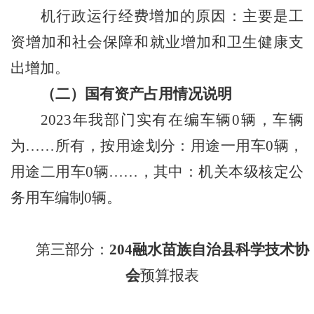
机行政运行经费增加的原因：主要是工
资增加和社会保障和就业增加和卫生健康支
出增加。
（二
）
国有资产占用情况
说明
2023
年
我部门
实有在编车辆
0
辆，车辆
为
……
所有，按用途划分：用途一用车
0
辆，
用途二用车
0
辆
……
，其中：机关本级核定公
务用车编制
0
辆。
第三部分：
204
融水苗族自治县科学技术协
会
预算报表