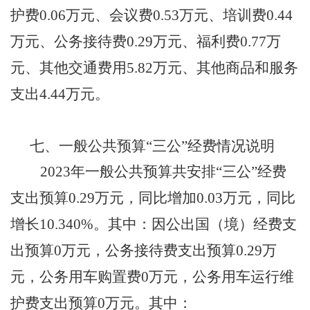
护费
0.06万元
、会议费
0.53万元
、培训费
0.44
万元
、公务
接待
费
0.29万元
、
福利费
0.77万
元
、
其他交通费用
5.82万元、
其他商品和服务
支
出
4.44万元
。
七、
一般公共预算
“
三公
”
经费情况说明
202
3
年一般公共预算共安排
“三公”经费
支出预算
0.29
万元，同比增加
0.03
万元，
同比
增长
10.34
0
%。其中：因公出国（境）经费支
出预算
0
万元，公务接待费支出预算
0.29
万
元，公务用车购置费
0
万元，公务用车运行维
护费支出预算
0
万元。其中：