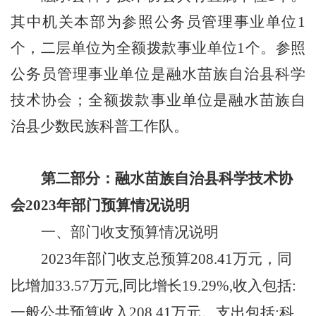
其中机关本部为参照公务员管理事业单位
1
个，二层单位为全额拨款事业单位
1
个。参照
公务员管理事业单位是融水苗族自治县科学
技术协会；全额拨款事业单位是融水苗族自
治县少数民族科普工作队。
第
二
部分：
融水苗族自治县科学技术协
会
202
3
年部门预算情况说明
一、部门收支预算情况说明
202
3
年部门收支总预算
208.41
万元，
同
比增加
33.57
万元
,同比增长
19.29
%,收入包括:
一般公共预算收入
208.41
万元。支出包括
:
科