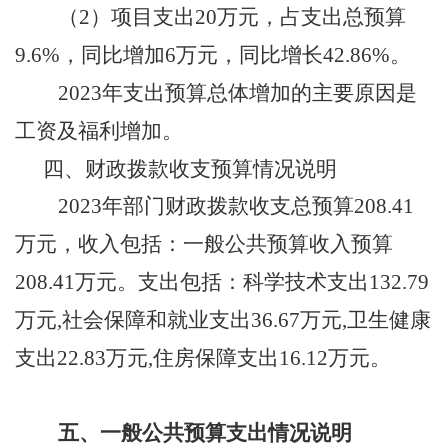
（
2）
项目支出
20
万元，占支出总预算
9.6
%，
同比
增加
6
万元，同比
增长
42.86
%。
202
3
年支出预算总体增加
的
主要
原因
是
工资
及福利
增加
。
四、财政拨款收支预算情况说明
202
3
年部门财政拨款收支总预算
208.41
万元，收入包括：一般公共预算收入预算
208.41
万元。支出包括：
科学技术
支出
132.79
万元
,社会保障和就业支出
36.67
万元
,卫生健康
支出
22.83
万元
,住房保障支出
16.12
万元。
五、一般公共预算支出情况说明