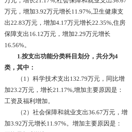
万元，
增
长
21.17%
,社会保障和就业支出
36.67
万元
，增加
3.92万元增长11.97%
,卫生健康支
出
22.83
万元
，增加
4.17万元增长22.35%
,住房
保障支出
16.12
万元
，增加
2.29万元增长
16.56%
。
1.按支出功能分类科目划分，共分为
4
类，
其中：
（
1）
科学技术
支出
132.79
万元
，同比增
加
23.2万元，增长21.17%,
增加主要原因是：
工资
及福利
增加
。
（
2）社会保障和就业支出
36.67
万元
，增
加
3.92万元增长11.97%
。增加主要原因是：