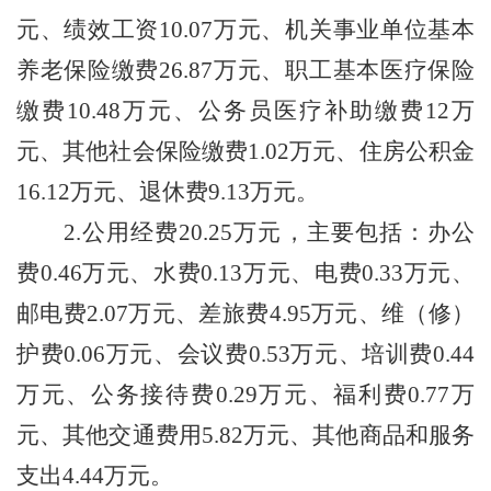
元、绩效工资
10.07
万元、机关事业单位基本
养老保险缴费
26.87
万元、职工基本医疗保险
缴费
10.48
万元、公务员医疗补助缴费
12
万
元、其他社会保险缴费
1.02
万元、住房公积金
16.12
万元、退休费
9.13
万元。
2.
公用经费
20.25
万元，主要包括：办公
费
0.46
万元、水费
0.13
万元、电费
0.33
万元、
邮电费
2.07
万元、差旅费
4.95
万元、维（修）
护费
0.06
万元、会议费
0.53
万元、培训费
0.44
万元、公务接待费
0.29
万元、福利费
0.77
万
元、其他交通费用
5.82
万元、其他商品和服务
支出
4.44
万元。