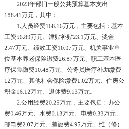
202
3
年部门一般公共预算基本支出
188.41
万元，其中：
1.人员经费
168.16
万元，主要包括：基本
工资
56.89万元
、津贴补贴
23.1万元
、奖金
2.47万元
、绩效工资
10.07万元
、机关事业单
位基本养老保险缴费
26.87万元
、职工基本医
疗保险缴费
10.48万元
、公务员医疗补助缴费
12万元
、其他社会保险缴费
1.02万元
、住房公
积金
16.12万元、
退休费
9.13万元。
2.公用经费
20.25
万元，主要包括：办公
费
0.46万元
、水费
0.13万元
、电费
0.33万元
、
邮电费
2.07万元
、差旅费
4.95万元
、维（修）