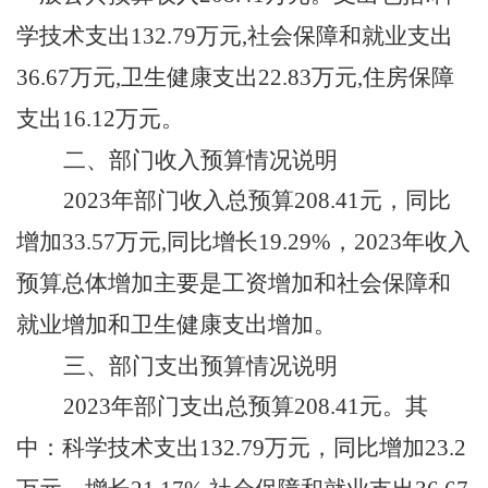
学技术
支出
132.79
万元
,社会保障和就业支出
36.67
万元
,卫生健康支出
22.83
万元
,住房保障
支出
16.12
万元。
二
、
部门
收入
预算情况说明
202
3
年部门收入总预算
208.41
元，
同比
增加
33.57
万元
,同比增长
19.29
%，202
3
年收入
预算总体增加主要是
工资增加和
社会保障和
就业
增加和
卫生健康支出
增
加
。
三
、
部门
支出
预算情况说明
202
3
年部门
支出
总预算
208.41
元
。
其
中：
科学技术
支出
132.79
万元
，同比
增加
23.2