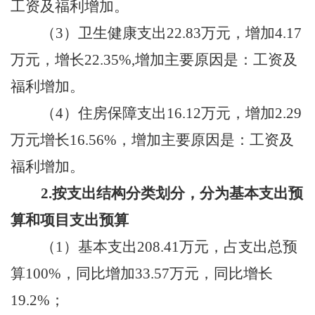
工资
及福利
增加
。
（
3
）
卫生健康支出
22.83
万元
，增加
4.17
万元，增长22.35%
,增加主要原因是：工资
及
福利
增加
。
（
4
）
住房保障支出
16.12
万元
，增加
2.29
万元增长16.56%，
增加主要原因是：工资
及
福利
增加
。
2.按支出结构分类划分，分为基本支出预
算和项目支出预算
（
1）
基本支出
208.41
万元，占支出总预
算
100
%，
同比增加
33.57
万元，同比增长
19.2
%
；