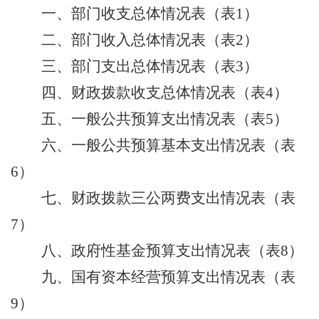
一
、
部门
收支
总体情况表（
表
1
）
二
、
部门
收入总
体情况表（
表
2
）
三
、
部门
支出总
体情况表（
表
3
）
四
、财政拨款收支总
体情况表（
表
4
）
五
、一般公共预算支出
情况表（
表
5
）
六
、一般公共预算基本支出
情况表（
表
6
）
七
、财政拨款三公两费支出情况表
（
表
7
）
八、政府性基金预算支出
情况表（
表
8
）
九、
国有资本经营预算支出情况表
（表
9
）