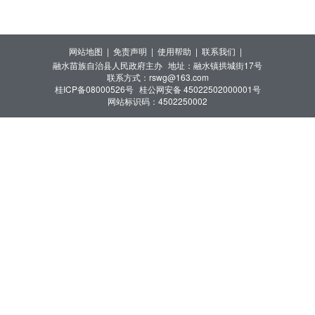
民政府审核、县级人民政府民政部门审批是否符合条
件给予救助。
网站地图 |
免责声明 |
使用帮助 |
联系我们 |
融水苗族自治县人民政府主办
地址：融水镇拱城街17号
联系方式：rswg@163.com
桂ICP备08000526号
桂公网安备 45022502000001号
网站标识码：4502250002