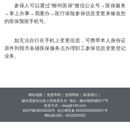
参保人可以通过“柳州医保”微信公众号→医保服务
→掌上办事→我要办→医疗保险参保信息变更来修改您
的医保预留手机号。
如无法自行在手机上变更信息，可携带本人身份证
原件到我市各级医保服务点办理职工参保信息变更登记
业务。
网站地图 |
免责声明 |
使用帮助 |
联系我们 |
融水苗族自治县人民政府主办
地址：融水镇拱城街17号
联系方式：rswg@163.com
桂ICP备08000526号
桂公网安备 45022502000001号
网站标识码：4502250002