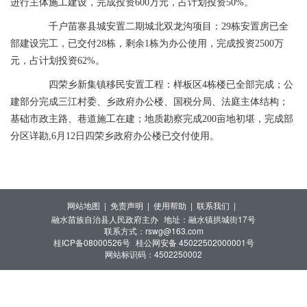
进行主体施工建设，完成投资600万元，占计划投资50%。
千户苗寨县城安置二期城北双龙沟项目：29栋安置房已全
部建设完工，已交付28栋，剩余1栋为办公使用，完成投资2500万
元，占计划投资62%。
四荣乡新集镇移民安置工程：样板区4栋楼已全部完成；公
建部分完成三江村委、乡政府办公楼、国税分局、法庭主体结构；
基础市政主路、巷道施工在建；地质勘察完成200亩地初堪，完成部
分区详勘,6月12日四荣乡政府办公楼已交付使用。
网站地图 |
免责声明 |
使用帮助 |
联系我们 |
融水苗族自治县人民政府主办
地址：融水镇拱城街17号
联系方式：rswg@163.com
桂ICP备08000526号
桂公网安备 45022502000001号
网站标识码：4502250002