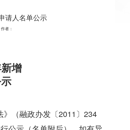
贴申请人名单公示
| 作者：
年新增
公示
（融政办发〔2011〕234
进行公示（名单附后），如有异