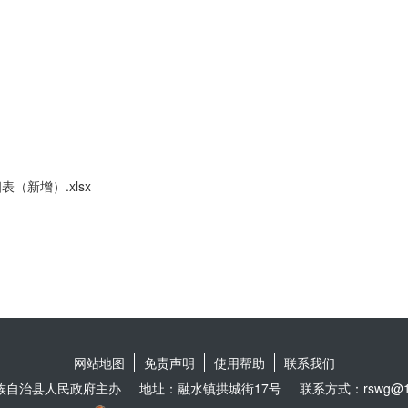
（新增）.xlsx
网站地图
免责声明
使用帮助
联系我们
族自治县人民政府主办
地址：融水镇拱城街17号
联系方式：rswg@16