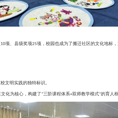
项
项、县级奖项
项，校园也成为了搬迁社区的文化地标，
10
25
该校文明实践的独特标识。
笙文化为核心，构建了
三阶课程体系
双师教学模式
的育人
“
+
”