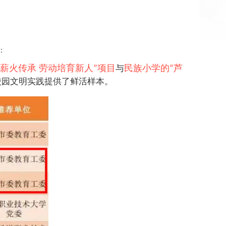
：
薪火传承 劳动培育新人
项目
民族小学的
芦
与
”
“
校园文明实践提供了鲜活样本。