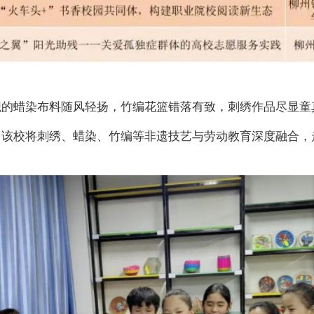
织的蜡染布料随风轻扬，竹编花篮错落有致，刺绣作品尽显童
，该校将刺绣、蜡染、竹编等非遗技艺与劳动教育深度融合，