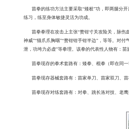
苗拳的练功方法主要采取“矮桩”功，即两腿分开
练习，练至身体敏捷灵活为功成。
苗拳拳理在攻击上主张“赘钳寸关攻险关，脉伤血
神威”“猫爪爪胸咽”“赘钳钳手钳半边”，等等。对
泄，功垮力必虚”等拳理。该拳的代表性人物有：苗
苗拳现存的拳术套路有：矮拳、棍拳（即在同一
苗拳现存器械套路有：苗家单刀、苗家双刀、苗
苗拳现存对练套路有：对拳、跳长洛对技、老鹰