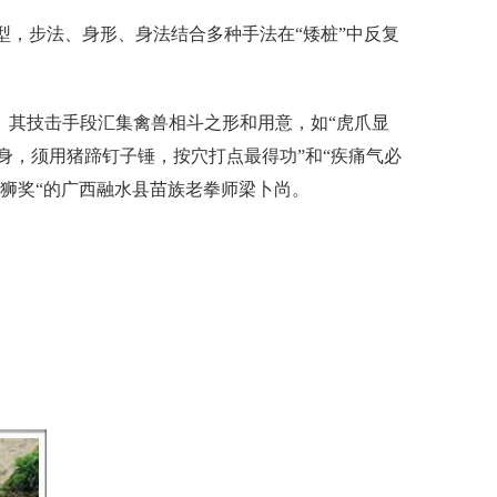
型，步法、身形、身法结合多种手法在“矮桩”中反复
位。其技击手段汇集禽兽相斗之形和用意，如“虎爪显
其身，须用猪蹄钉子锤，按穴打点最得功”和“疾痛气必
雄狮奖“的广西融水县苗族老拳师梁卜尚。