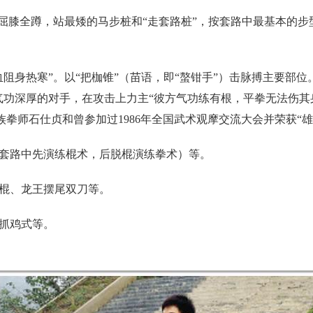
屈膝全蹲，站最矮的马步桩和“走套路桩”，按套路中最基本的步
阻身热寒”。以“把枷锥”（苗语，即“螯钳手”）击脉搏主要部
付气功深厚的对手，在攻击上力主“彼方气功练有根，平拳无法伤
族拳师石仕贞和曾参加过
1986
年全国武术观摩交流大会并荣获“
套路中先演练棍术，后脱棍演练拳术）等。
棍、龙王摆尾双刀等。
抓鸡式等。