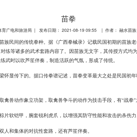
苗拳
广电和旅游局 | 发布日期： 2021-08-19 09:55 | 作者： 融
苗族民间的传统拳种。据《广西拳械录》记载民国初期的苗族老
、对练等诸多的武术套路内容了。因苗族无文字，其传授方式均
且练武时以吹芦笙伴奏，制造活跃的气氛，形成了传统。
梁怀显传下的。据口传拳谱记述，苗拳变革最大之处是民国初年
取禽兽动作象立功架，取禽兽争斗的动作为技击手段，有“战拳”
棕片软铠甲，腕套锐利虎爪，以增强其防守性能和攻击的杀伤力
双人和集体的对抗性套路，还有芦笙伴奏。