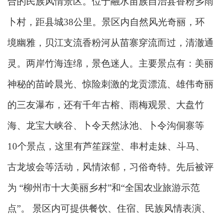
合的民族风情景区。位于融水苗族自治县香粉乡雨
卜村，距县城38公里。景区内自然风光奇丽，环
境幽雅，贝江支流香粉河从苗寨穿流而过，清澈通
灵。两岸竹海连绵，景色迷人。主要景点有：美丽
神秘的苗岭晨光、惊险刺激的龙贡漂流、雄伟奇丽
的三友瀑布，还有千年古榕、雨梅观景、大盘竹
海、龙宝大峡谷、卜令天然泳池、卜令沟侗寨等
10个景点，这里有芦笙踩堂、串村走妹、斗马、
古龙坡会等活动，风情浓郁，习俗奇特。先后被评
为 “柳州市十大美丽乡村”和“全国农业旅游示范
点”。 景区内可提供餐饮、住宿、民族风情表演、