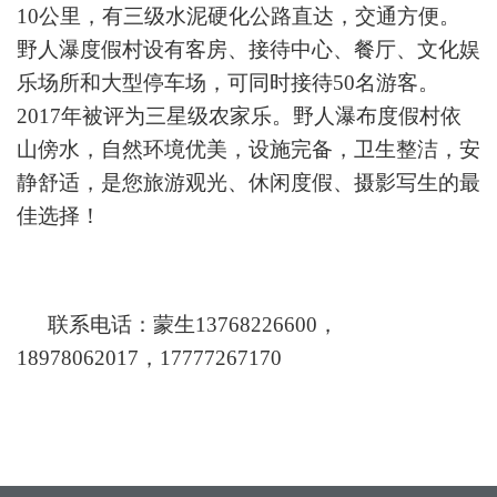
10
公里，有三级水泥硬化公路直达，交通方便。
野人瀑度假村设有客房、接待中心、餐厅、文化娱
乐场所和大型停车场，可同时接待
50
名游客。
2017
年被评为三星级农家乐。野人瀑布度假村依
山傍水，自然环境优美，设施完备，卫生整洁，安
静舒适，是您旅游观光、休闲度假、摄影写生的最
佳选择！
联系电话：蒙生
13768226600
，
18978062017
，
17777267170