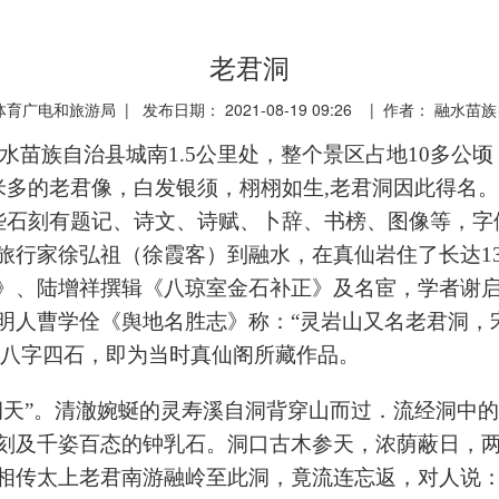
老君洞
广电和旅游局 | 发布日期： 2021-08-19 09:26 | 作者： 融
融水苗族自治县城南
1.5
公里处，整个景区占地
10
多公顷
米多的老君像，白发银须，栩栩如生
,
老君洞因此得名。
些石刻有题记、诗文、诗赋、卜辞、书榜、图像等，字
旅行家徐弘祖（徐霞客）到融水，在真仙岩住了长达
1
》、陆增祥撰辑《八琼室金石补正》及名宦，学者谢
明人曹学佺《舆地名胜志》称：“灵岩山又名老君洞，
”八字四石，即为当时真仙阁所藏作品。
洞天”。清澈婉蜒的灵寿溪自洞背穿山而过．流经洞中
刻及千姿百态的钟乳石。洞口古木参天，浓荫蔽日，
相传太上老君南游融岭至此洞，竟流连忘返，对人说：