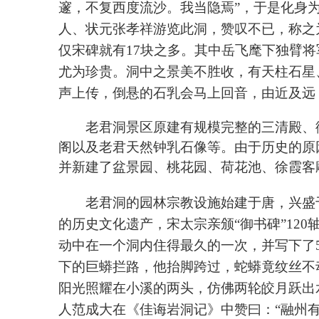
邃，不复西度流沙。我当隐焉”，于是化身
人、状元张孝祥游览此洞，赞叹不已，称之
仅宋碑就有
17
块之多。其中岳飞麾下独臂将
尤为珍贵。洞中之景美不胜收，有天柱石星
声上传，倒悬的石乳会马上回音，由近及远
老君洞景区原建有规模完整的三清殿、
阁以及老君天然钟乳石像等。由于历史的原
并新建了盆景园、桃花园、荷花池、徐霞客
老君洞的园林宗教设施始建于唐，兴盛
的历史文化遗产，宋太宗亲颁“御书碑”
120
动中在一个洞内住得最久的一次，并写下了
下的巨蟒拦路，他抬脚跨过，蛇蟒竟纹丝不
阳光照耀在小溪的两头，仿佛两轮皎月跃出
人范成大在《佳诲岩洞记》中赞曰：“融州