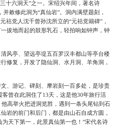
三十六洞天”之一。宋绍兴年间，著名诗
，并敕修此洞为“真仙岩”。洞内满壁题刻，
元祜党人沈千曾孙沈所立的“元祜党籍碑”，
有一拔地而起的鼓形乳石，轻拍响如钟声，钟
、清风亭、望远亭堤五百罗汉丰都山等亭台楼
进行修复，开发了隐仙洞、水月洞、羊角洞，
诗文、游记、碑刻、摩岩刻一百多处，是珍贵
霞客曾在此洞住了
13
天，这是他
30
年旅行活
。他高举火把进洞览胜，遇到一条头尾钻到石
真仙岩的前门和后门，都是由山石自成方圆，
仙为天下第一，此景真仙第一也！”宋代名诗