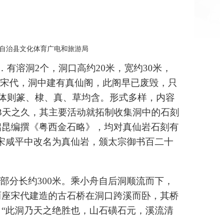
水苗族自治县文化体育广电和旅游局
．有溶洞
2
个，洞口高约
20
米，宽约
30
米，
宋代，洞中建有真仙阁，此阁早已废毁，只
体则篆、棣、真、草均含。形式多样，内容
3
天之久，其主要活动就拓制收集洞中的石刻
启昆编撰《粤西金石略》，均对真仙岩石刻有
宋咸平中改名为真仙岩，颁太宗御书百二十
的部分长约
300
米。乘小舟自后洞顺流而下，
两座宋代建造的古石桥在洞口跨溪而卧，其桥
“此洞乃天之绝胜也，山石磺石元，溪流清