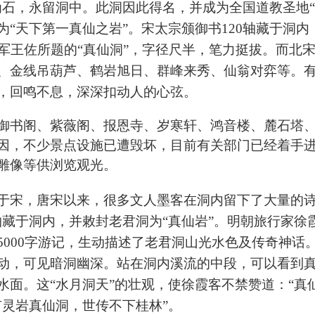
为石，永留洞中。此洞因此得名，并成为全国道教圣地“
为“天下第一真仙之岩”。宋太宗颁御书
120
轴藏于洞内
军王佐所题的“真仙洞”，字径尺半，笔力挺拔。而北宋
、金线吊葫芦、鹤岩旭日、群峰来秀、仙翁对弈等。
，回鸣不息，深深扣动人的心弦。
御书阁、紫薇阁、报恩寺、岁寒轩、鸿音楼、麓石塔
因，不少景点设施已遭毁坏，目前有关部门已经着手
雕像等供浏览观光。
于宋，唐宋以来，很多文人墨客在洞内留下了大量的
轴藏于洞内，并敕封老君洞为“真仙岩”。明朝旅行家徐
5000
字游记，生动描述了老君洞山光水色及传奇神话
动，可见暗洞幽深。站在洞内溪流的中段，可以看到
水面。这“水月洞天”的壮观，使徐霞客不禁赞道：“真
有灵岩真仙洞，世传不下桂林”。