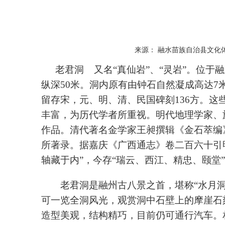
来源： 融水苗族自治县文化体育
老君洞 又名“真仙岩”、“灵岩”。位于
纵深
50
米。洞内原有由钟石自然凝成高达
7
留存宋，元、明、清、民国碑刻
136
方。这
丰富，为历代学者所重视。明代地理学家、
作品。清代著名金学家王昶撰辑《金石萃编
所著录。据嘉庆《广西通志》卷二百六十引
轴藏于内”，今存“瑞云、西江、精忠、颐堂
老君洞是融州古八景之首，堪称“水月
可一览全洞风光，观赏洞中石壁上的摩崖石
造型美观，结构精巧，目前仍可通行汽车。