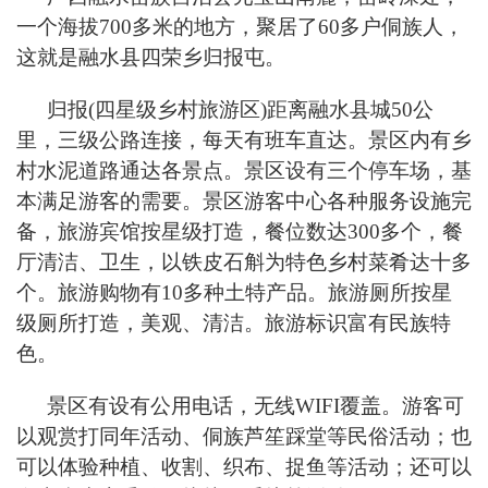
一个海拔700多米的地方，聚居了60多户侗族人，
这就是融水县四荣乡归报屯。
归报(四星级乡村旅游区)距离融水县城50公
里，三级公路连接，每天有班车直达。景区内有乡
村水泥道路通达各景点。景区设有三个停车场，基
本满足游客的需要。景区游客中心各种服务设施完
备，旅游宾馆按星级打造，餐位数达300多个，餐
厅清洁、卫生，以铁皮石斛为特色乡村菜肴达十多
个。旅游购物有10多种土特产品。旅游厕所按星
级厕所打造，美观、清洁。旅游标识富有民族特
色。
景区有设有公用电话，无线WIFI覆盖。游客可
以观赏打同年活动、侗族芦笙踩堂等民俗活动；也
可以体验种植、收割、织布、捉鱼等活动；还可以