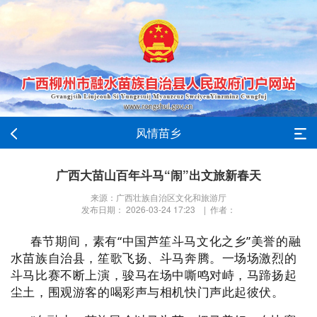
风情苗乡
广西大苗山百年斗马“闹”出文旅新春天
来源：广西壮族自治区文化和旅游厅
发布日期： 2026-03-24 17:23 | 作者：
春节期间，素有“中国芦笙斗马文化之乡”美誉的融
水苗族自治县，笙歌飞扬、斗马奔腾。一场场激烈的
斗马比赛不断上演，骏马在场中嘶鸣对峙，马蹄扬起
尘土，围观游客的喝彩声与相机快门声此起彼伏。