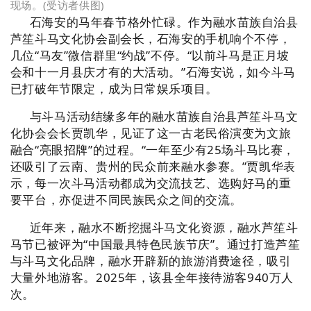
现场。(受访者供图)
石海安的马年春节格外忙碌。作为融水苗族自治县
芦笙斗马文化协会副会长，石海安的手机响个不停，
几位“马友”微信群里“约战”不停。“以前斗马是正月坡
会和十一月县庆才有的大活动。”石海安说，如今斗马
已打破年节限定，成为日常娱乐项目。
与斗马活动结缘多年的融水苗族自治县芦笙斗马文
化协会会长贾凯华，见证了这一古老民俗演变为文旅
融合“亮眼招牌”的过程。“一年至少有25场斗马比赛，
还吸引了云南、贵州的民众前来融水参赛。”贾凯华表
示，每一次斗马活动都成为交流技艺、选购好马的重
要平台，亦促进不同民族民众之间的交流。
近年来，融水不断挖掘斗马文化资源，融水
芦笙斗
马节
已被评为“中国最具特色民族节庆”。通过打造芦笙
与斗马文化品牌，融水开辟新的旅游消费途径，吸引
大量外地游客。2025年，该县全年接待游客940万人
次。