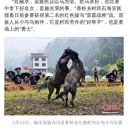
“在融水，苗族民众以马为荣。把马养好，在比赛
中拿下好名次，是极光荣的事。
”香粉乡村民石海安抚
摸着日前参赛获得第二名的红色骏马“雷霆战将”说。苗
族人从小与马相伴，它是村民劳作的“好帮手”，也是赛
场上的“勇士”。
2月22日，融水苗族自治县香粉乡九都村均云屯斗马比赛