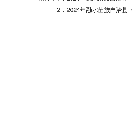
2
2024
．
年融水苗族自治县