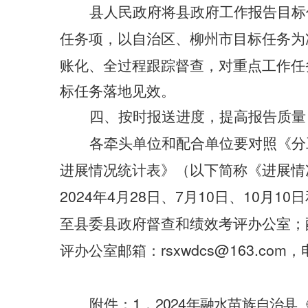
县人民政府将县政府工作报告目标
任务项，以自治区、柳州市目标任务为
账化、全过程跟踪督查，对重点工作任
标任务落地见效。
四、按时报送进度，提高报告质量
各牵头单位和配合单位要对照《分
进展情况统计表》（以下简称《进展情
2024
4
28
7
10
10
10
年
月
日、
月
日、
月
日
至县委县政府督查和绩效考评办公室；
rsxwdcs@163.com
评办公室邮箱：
，
1
2024
附件：
．
年融水苗族自治县