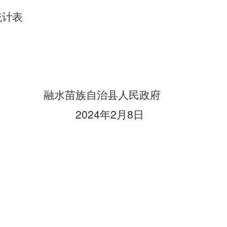
统计表
融水苗族自治县人民政府
2024
2
8
年
月
日