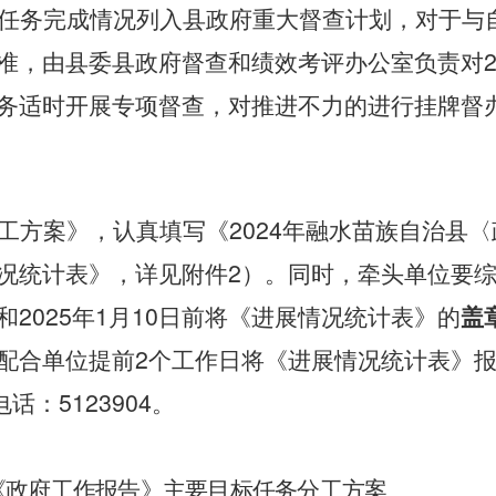
任务完成情况列入县政府重大督查计划，对于与
准，由县委县政府督查和绩效考评办公室负责对
务适时开展专项督查，对推进不力的进行挂牌督
2024
工方案》，认真填写《
年融水苗族自治县〈
2
况统计表》，详见附件
）。同时，牵头单位要
2025
1
10
和
年
月
日前将《进展情况统计表》的
盖
2
配合单位提前
个工作日将《进展情况统计表》
5123904
电话：
。
《政府工作报告》主要目标任务分工方案