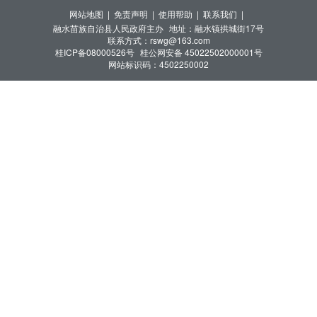
网站地图 |
免责声明 |
使用帮助 |
联系我们 |
融水苗族自治县人民政府主办
地址：融水镇拱城街17号
联系方式：rswg@163.com
桂ICP备08000526号
桂公网安备 45022502000001号
网站标识码：4502250002