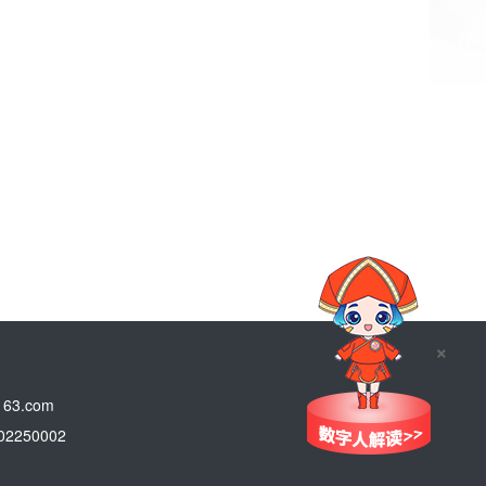
×
3.com
250002